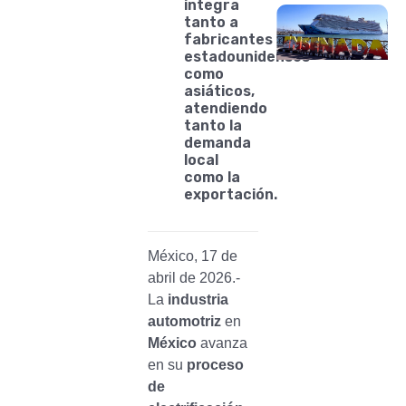
integra
tanto a
fabricantes
estadounidenses
como
asiáticos,
atendiendo
tanto la
demanda
local
como la
exportación.
México, 17 de
abril de 2026.-
La
industria
automotriz
en
México
avanza
en su
proceso
de