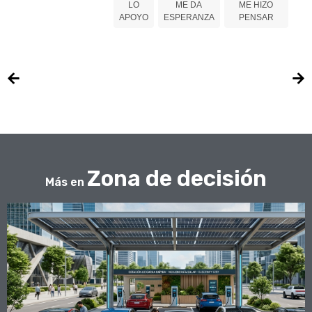
LO
ME DA
ME HIZO
APOYO
ESPERANZA
PENSAR
Zona de decisión
Más en