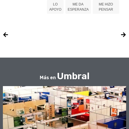
LO
ME DA
ME HIZO
APOYO
ESPERANZA
PENSAR
Umbral
Más en