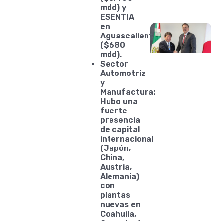
mdd) y
ESENTIA
en
Aguascalientes
($680
mdd).
Sector
Automotriz
y
Manufactura:
Hubo una
fuerte
presencia
de capital
internacional
(Japón,
China,
Austria,
Alemania)
con
plantas
nuevas en
Coahuila,