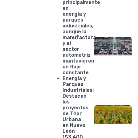
principalmente
en
energía y
parques
industriales,
aunque la
manufactura
y el
sector
automotriz
mantuvieron
un flujo
constante
Energía y
Parques
Industriales:
Destacan
los
proyectos
de Thor
Urbana
en Nuevo
León
($3,400