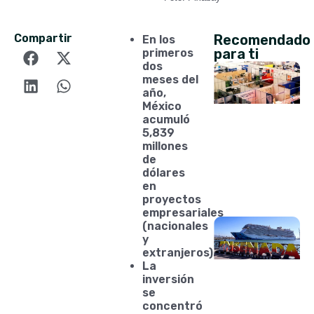
Compartir
Recomendado
En los
para ti
primeros
dos
meses del
año,
México
acumuló
5,839
millones
de
dólares
en
proyectos
empresariales
(nacionales
y
extranjeros).
La
inversión
se
concentró