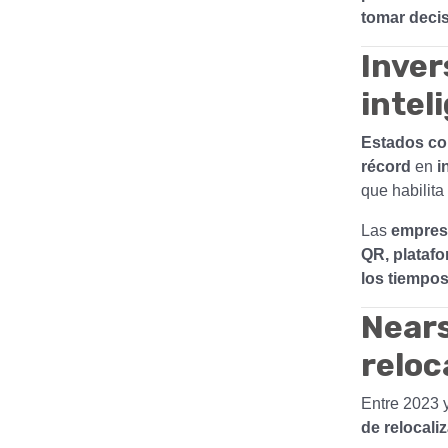
tomar decis
Inver
intel
Estados co
récord
en
i
que habilita
Las
empresa
QR, platafo
los tiempo
Nears
reloc
Entre 2023 
de relocali