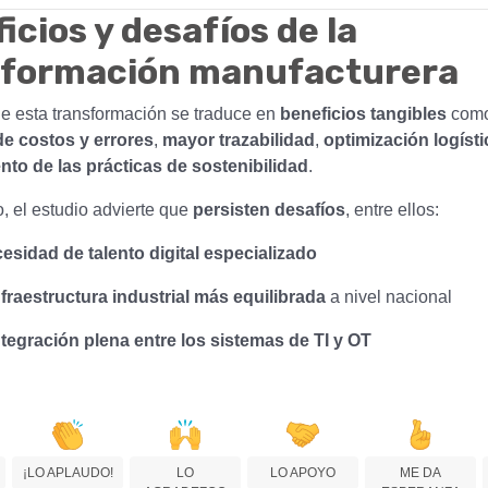
icios y desafíos de la
sformación manufacturera
de esta transformación se traduce en
beneficios tangibles
como
e costos y errores
,
mayor trazabilidad
,
optimización logísti
ento de las prácticas de sostenibilidad
.
, el estudio advierte que
persisten desafíos
, entre ellos:
esidad de talento digital especializado
nfraestructura industrial más equilibrada
a nivel nacional
ntegración plena entre los sistemas de TI y OT
¡LO APLAUDO!
LO
LO APOYO
ME DA