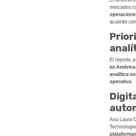
mercados co
operacione
acuerdo con
Prior
analí
El reporte, 
en América
analítica a
operativa
.
Digit
auto
Ana Laura C
Technologie
plataforma