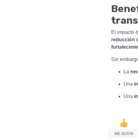
Benef
tran
El impacto 
reducción d
fortalecimi
Sin embargo
La
nec
Una
i
Una
i
ME GUSTA