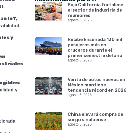
Baja California fortalece
U.
el sector de industria de
reuniones
an IoT,
agosto 6, 2026
abilidad.
les y
Recibe Ensenada 130 mil
pasajeros más en
cruceros durante el
primer semestre del año
en
agosto 6, 2026
ustriales
Venta de autos nuevos en
ngibles
:
México mantiene
ilidad y
tendencia récord en 2026
agosto 6, 2026
China elevará compra de
sorgo sinaloense
elerada
.
agosto 5, 2026
nte a