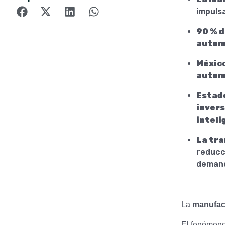
impuls
90 % d
automa
México
autom
Estado
invers
inteli
La tr
reducci
demand
La
manufac
El fenómen