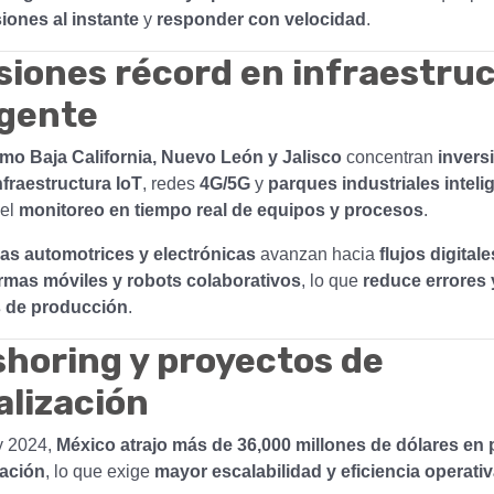
iones al instante
y
responder con velocidad
.
siones récord en infraestru
igente
mo Baja California, Nuevo León y Jalisco
concentran
invers
nfraestructura IoT
, redes
4G/5G
y
parques industriales inteli
 el
monitoreo en tiempo real de equipos y procesos
.
s automotrices y electrónicas
avanzan hacia
flujos digital
rmas móviles y robots colaborativos
, lo que
reduce errores 
s de producción
.
horing y proyectos de
alización
y 2024,
México atrajo más de 36,000 millones de dólares en
zación
, lo que exige
mayor escalabilidad y eficiencia operati