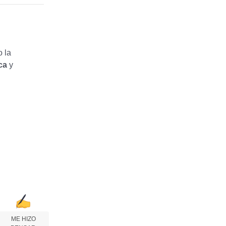
 la
ca
y
ME HIZO