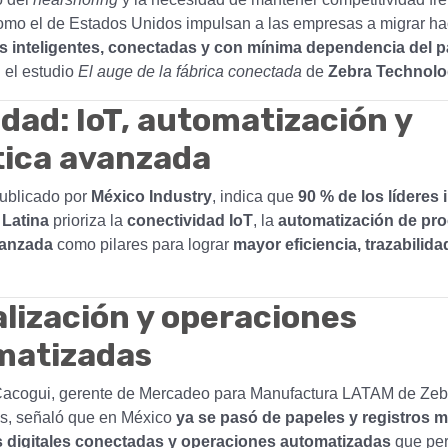
mo el de Estados Unidos impulsan a las empresas a migrar ha
s inteligentes, conectadas y con mínima dependencia del p
 el estudio
El auge de la fábrica conectada
de
Zebra Technolo
idad: IoT, automatización y
tica avanzada
publicado por
México Industry
, indica que
90 % de los líderes 
 Latina
prioriza la
conectividad IoT
, la
automatización de pr
vanzada
como pilares para lograr
mayor eficiencia, trazabilida
alización y operaciones
matizadas
acogui, gerente de Mercadeo para Manufactura LATAM de Zeb
s, señaló que en México
ya se pasó de papeles y registros 
s digitales conectadas y operaciones automatizadas
que per