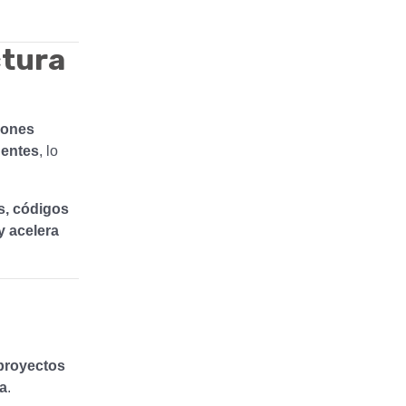
ctura
iones
gentes
, lo
es, códigos
y acelera
 proyectos
va
.