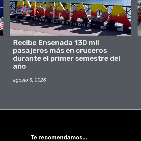
Recibe Ensenada 130 mil
pasajeros más en cruceros
durante el primer semestre del
año
agosto 6, 2026
Te recomendamos...