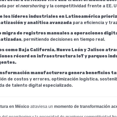
ada por el
nearshoring
y la competitividad frente a EE. U
e los líderes industriales en Latinoamérica prioriz
tización y analítica avanzada
para eficiencia y traz
 migra de registros manuales a operaciones digita
atizadas
, permitiendo decisiones en tiempo real.
s como Baja California, Nuevo León y Jalisco atra
iones récord en infraestructura IoT y parques ind
gentes.
ansformación manufacturera genera beneficios ta
ón de costos y errores, optimización logística, sostenib
a de talento digital especializado.
tura en México
atraviesa un
momento de transformación ac
o del
nearshoring
y la necesidad de mantener competitividad fre