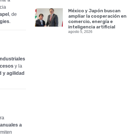
cia
México y Japón buscan
apel
, de
ampliar la cooperación en
gies
.
comercio, energía e
inteligencia artificial
agosto 5, 2026
industriales
ocesos
y la
d y agilidad
ra
manuales a
miten