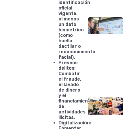
identificación
oficial
vigente,
al menos
un dato
biométrico
(como
huella
dactilar o
reconocimiento
facial).
Prevenir
delitos:
Combatir
el fraude,
el lavado
de dinero
y el
financiamiento
de
actividades
ilícitas.
Digitalización:
Fomentar