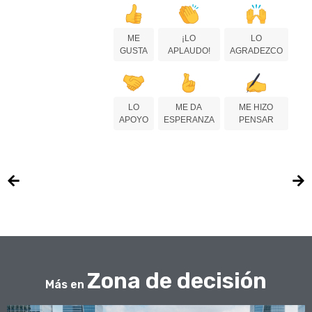
ME
¡LO
LO
GUSTA
APLAUDO!
AGRADEZCO
LO
ME DA
ME HIZO
APOYO
ESPERANZA
PENSAR
Zona de decisión
Más en