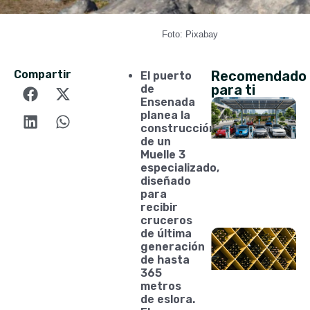
Foto: Pixabay
Compartir
Recomendado
El puerto
para ti
de
Ensenada
planea la
construcción
de un
Muelle 3
especializado,
diseñado
para
recibir
cruceros
de última
generación
de hasta
365
metros
de eslora.