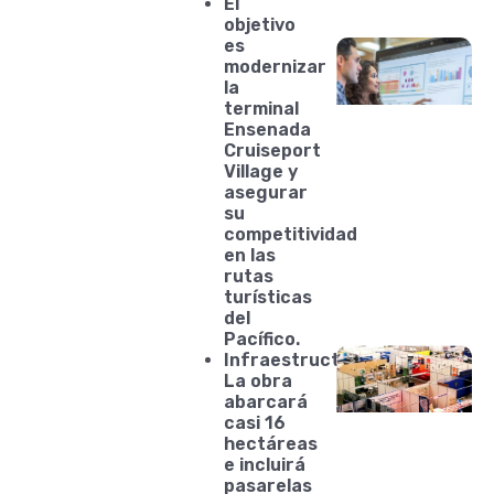
El
objetivo
es
modernizar
la
terminal
Ensenada
Cruiseport
Village y
asegurar
su
competitividad
en las
rutas
turísticas
del
Pacífico.
Infraestructura:
La obra
abarcará
casi 16
hectáreas
e incluirá
pasarelas