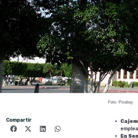
Foto: Pixabay
Compartir
Cajeme
emplea 
En So