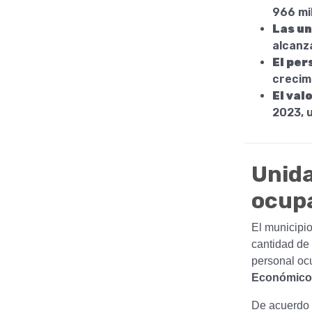
966 mi
Las un
alcanz
El per
crecim
El val
2023, u
Unida
ocup
El municipi
cantidad de
personal oc
Económico
De acuerdo 