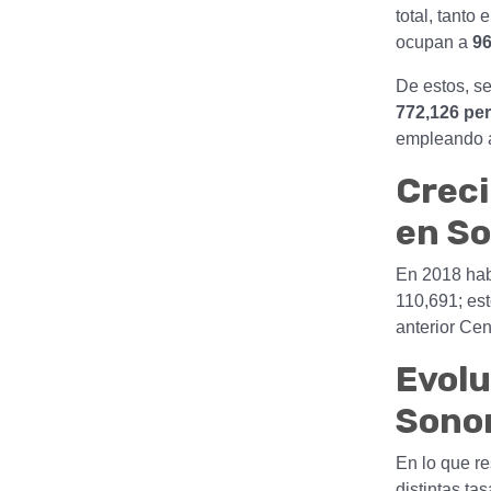
total, tanto
ocupan a
96
De estos, s
772,126 pe
empleando 
Crec
en S
En 2018 hab
110,691; est
anterior Cen
Evolu
Sono
En lo que r
distintas ta