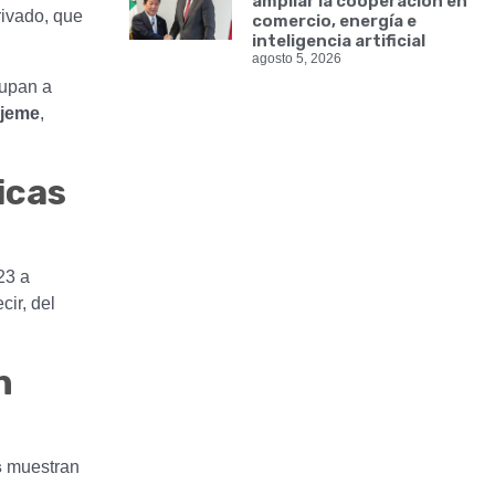
ampliar la cooperación en
rivado, que
comercio, energía e
inteligencia artificial
agosto 5, 2026
upan a
ajeme
,
icas
23 a
ecir, del
n
s
muestran