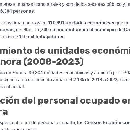
 en áreas urbanas como rurales y son de los sectores público y p
6,304 personas
.
e considera que existen
110,691 unidades económicas
que oc
rsonas
; de ellas,
17,749 se encuentran en el municipio de C
a más de
110 mil trabajadores
.
imiento de unidades económ
onora (2008-2023)
ía en Sonora 99,804 unidades económicas y aumentó para 20
o significa un crecimiento anual del
2.1% de 2018 a 2023
, es d
so al actual.
ción del personal ocupado e
ra
especta al rubro de personal ocupado, los
Censos Económico
sas de crecimiento: