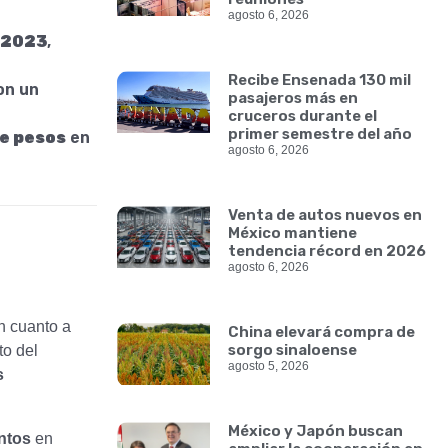
agosto 6, 2026
a 2023
,
Recibe Ensenada 130 mil
on un
pasajeros más en
cruceros durante el
primer semestre del año
de pesos
en
agosto 6, 2026
Venta de autos nuevos en
México mantiene
tendencia récord en 2026
agosto 6, 2026
n cuanto a
China elevará compra de
sorgo sinaloense
to del
agosto 5, 2026
s
México y Japón buscan
ntos
en