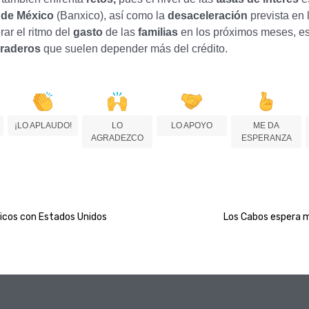
de México
(Banxico), así como la
desaceleración
prevista en 
ar el ritmo del
gasto
de las
familias
en los próximos meses, e
uraderos
que suelen depender más del crédito.
¡LO APLAUDO!
LO
LO APOYO
ME DA
AGRADEZCO
ESPERANZA
dicos con Estados Unidos
Los Cabos espera m