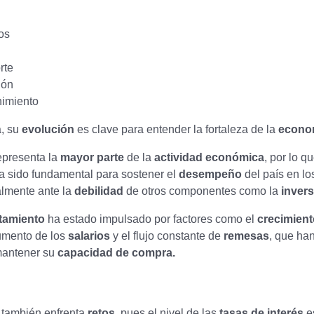
os
rte
ión
nimiento
a, su
evolución
es clave para entender la fortaleza de la
econo
representa la
mayor parte
de la
actividad económica
, por lo q
a sido fundamental para sostener el
desempeño
del país en lo
almente ante la
debilidad
de otros componentes como la
inver
tamiento
ha estado impulsado por factores como el
crecimient
aumento de los
salarios
y el flujo constante de
remesas
, que han
mantener su
capacidad de compra.
 también enfrenta
retos,
pues el nivel de las
tasas de interés
e