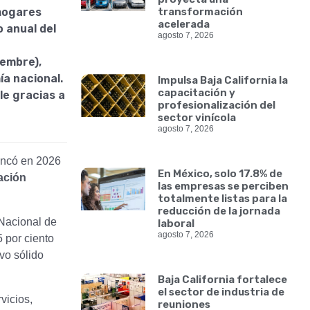
 hogares
transformación
acelerada
 anual del
agosto 7, 2026
iembre),
a nacional.
Impulsa Baja California la
capacitación y
le gracias a
profesionalización del
sector vinícola
agosto 7, 2026
ncó en 2026
En México, solo 17.8% de
ación
las empresas se perciben
totalmente listas para la
reducción de la jornada
 Nacional de
laboral
agosto 7, 2026
 por ciento
vo sólido
Baja California fortalece
el sector de industria de
vicios,
reuniones