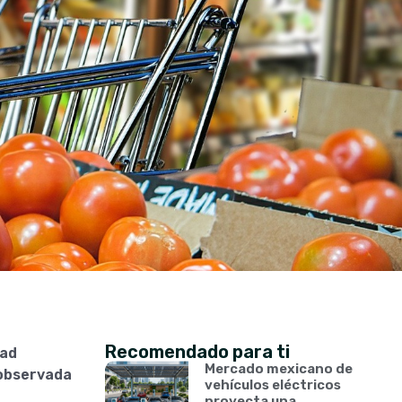
Recomendado para ti
dad
Mercado mexicano de
 observada
vehículos eléctricos
proyecta una