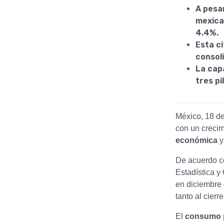
A pesa
mexican
4.4%.
Esta ci
consol
La cap
tres p
México, 18 de
con un crecim
económica
y
De acuerdo c
Estadística y
en diciembre 
tanto al cierr
El
consumo 