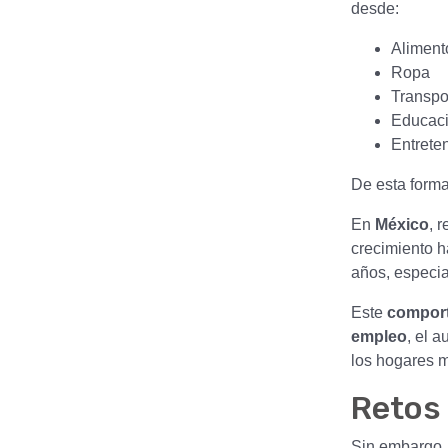
desde:
Aliment
Ropa
Transpo
Educac
Entrete
De esta form
En
México
, 
crecimiento h
años, especi
Este
compor
empleo
, el 
los hogares 
Retos
Sin embargo,