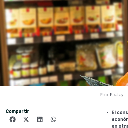
Foto: Pixabay
Compartir
El con
económ
en otra