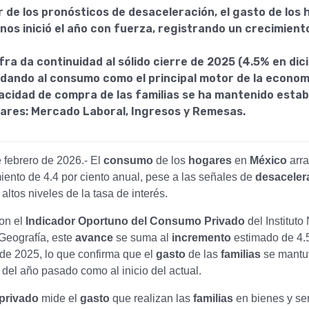
r de los pronósticos de desaceleración, el gasto de los
os inició el año con fuerza, registrando un crecimiento
fra da continuidad al sólido cierre de 2025 (4.5% en dic
idando al consumo como el principal motor de la economí
acidad de compra de las familias se ha mantenido estab
ilares: Mercado Laboral, Ingresos y Remesas.
 febrero de 2026.- El
consumo
de los
hogares
en
México
arra
iento de 4.4 por ciento anual, pese a las señales de
desaceler
 altos niveles de la tasa de interés.
on el
Indicador Oportuno del Consumo Privado
del Instituto
 Geografía, este
avance
se suma al
incremento
estimado de 4.5
de 2025, lo que confirma que el
gasto
de las
familias
se mantu
e del año pasado como al inicio del actual.
privado
mide el
gasto
que realizan las
familias
en bienes y ser