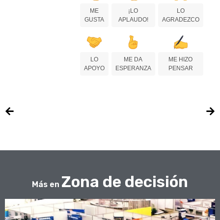
ME
¡LO
LO
GUSTA
APLAUDO!
AGRADEZCO
LO
ME DA
ME HIZO
APOYO
ESPERANZA
PENSAR
Zona de decisión
Más en