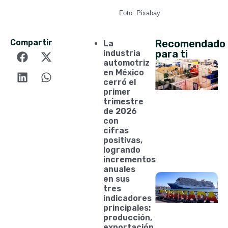
Foto: Pixabay
Compartir
Recomendado
La
para ti
industria
automotriz
en México
cerró el
primer
trimestre
de 2026
con
cifras
positivas,
logrando
incrementos
anuales
en sus
tres
indicadores
principales:
producción,
exportación