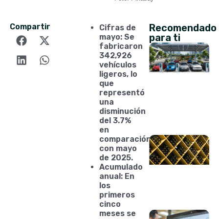
Compartir
Recomendado
Cifras de
para ti
mayo: Se
fabricaron
342,926
vehículos
ligeros, lo
que
representó
una
disminución
del 3.7%
en
comparación
con mayo
de 2025.
Acumulado
anual: En
los
primeros
cinco
meses se