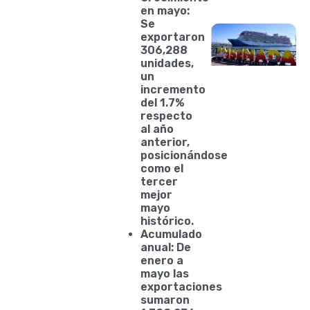
en mayo:
Se
exportaron
306,288
unidades,
un
incremento
del 1.7%
respecto
al año
anterior,
posicionándose
como el
tercer
mejor
mayo
histórico.
Acumulado
anual: De
enero a
mayo las
exportaciones
sumaron