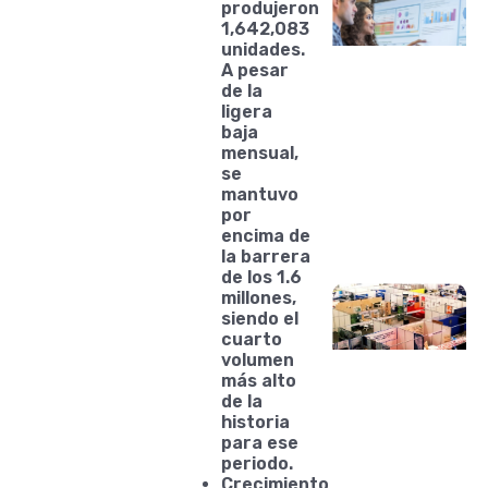
produjeron
1,642,083
unidades.
A pesar
de la
ligera
baja
mensual,
se
mantuvo
por
encima de
la barrera
de los 1.6
millones,
siendo el
cuarto
volumen
más alto
de la
historia
para ese
periodo.
Crecimiento