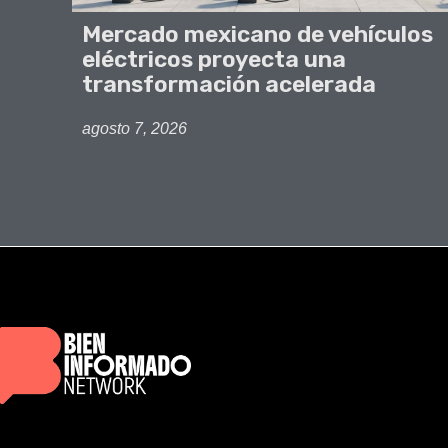
Mercado mexicano de vehículos
eléctricos proyecta una
transformación acelerada
agosto 7, 2026