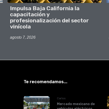
Impulsa Baja California la
capacitación y
profesionalización del sector
vinícola
agosto 7, 2026
Te recomendamos...
Carlos
Mercado mexicano de
vehículos eléctricos