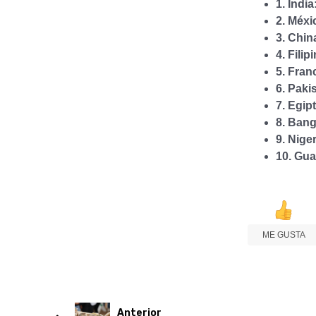
1. India
2. Méxi
3. Chin
4. Filip
5. Fran
6. Paki
7. Egip
8. Bang
9. Niger
10. Gua
ME GUSTA
Anterior