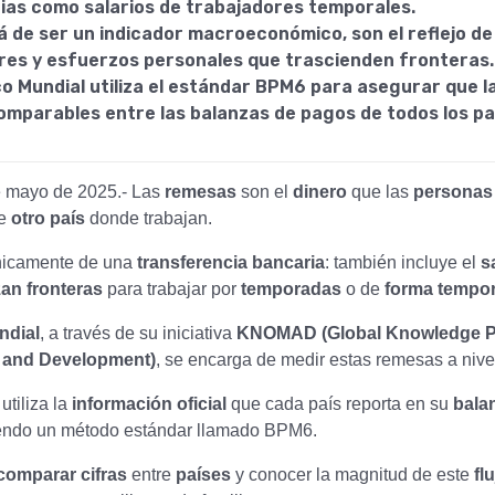
ias como salarios de trabajadores temporales.
á de ser un indicador macroeconómico, son el reflejo de
ares y esfuerzos personales que trascienden fronteras.
co Mundial utiliza el estándar BPM6 para asegurar que l
omparables entre las balanzas de pagos de todos los pa
e mayo de 2025.- Las
remesas
son el
dinero
que las
personas
de
otro país
donde trabajan.
únicamente de una
transferencia bancaria
: también incluye el
s
an fronteras
para trabajar por
temporadas
o de
forma tempor
ndial
, a través de su iniciativa
KNOMAD (Global Knowledge P
n and Development)
, se encarga de medir estas remesas a nive
utiliza la
información oficial
que cada país reporta en su
bala
iendo un método estándar llamado BPM6.
comparar cifras
entre
países
y conocer la magnitud de este
fl