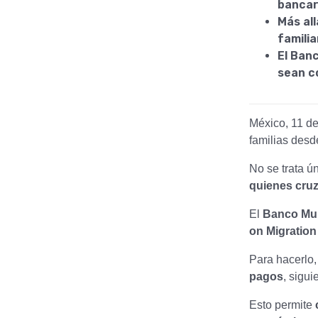
bancar
Más all
famili
El Ban
sean c
México, 11 d
familias des
No se trata 
quienes cruz
El
Banco Mu
on Migratio
Para hacerlo, 
pagos
, sigu
Esto permite