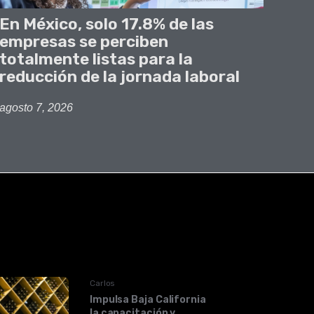
En México, solo 17.8% de las
empresas se perciben
totalmente listas para la
reducción de la jornada laboral
agosto 7, 2026
Carlos
Impulsa Baja California
la capacitación y