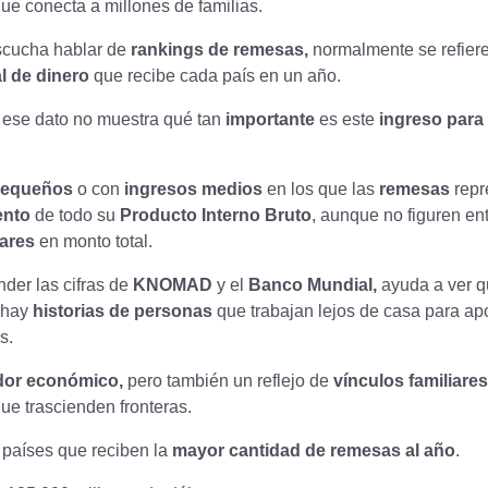
ue conecta a millones de familias.
cucha hablar de
rankings de remesas,
normalmente se refiere
l de dinero
que recibe cada país en un año.
 ese dato no muestra qué tan
importante
es este
ingreso para
pequeños
o con
ingresos medios
en los que las
remesas
rep
ento
de todo su
Producto Interno Bruto
, aunque no figuren ent
ares
en monto total.
nder las cifras de
KNOMAD
y el
Banco Mundial,
ayuda a ver q
 hay
historias de personas
que trabajan lejos de casa para ap
s.
dor económico,
pero también un reflejo de
vínculos familiares
ue trascienden fronteras.
 países que reciben la
mayor cantidad de remesas al año
.