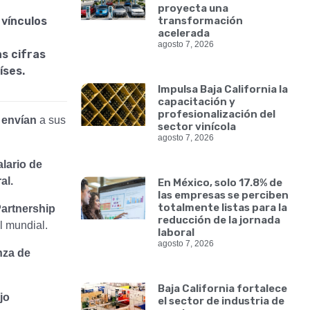
proyecta una
 vínculos
transformación
acelerada
agosto 7, 2026
as cifras
íses.
Impulsa Baja California la
capacitación y
profesionalización del
 envían
a sus
sector vinícola
agosto 7, 2026
alario de
al.
En México, solo 17.8% de
las empresas se perciben
totalmente listas para la
artnership
reducción de la jornada
l mundial.
laboral
agosto 7, 2026
nza de
Baja California fortalece
ujo
el sector de industria de