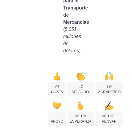
para el
Transporte
de
Mercancías
(
5,051
millones
de
dólares
).
ME
¡LO
LO
GUSTA
APLAUDO!
AGRADEZCO
LO
ME DA
ME HIZO
APOYO
ESPERANZA
PENSAR