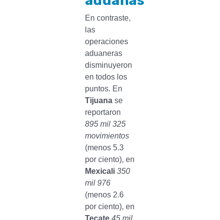
aduanas
En contraste,
las
operaciones
aduaneras
disminuyeron
en todos los
puntos. En
Tijuana
se
reportaron
895 mil 325
movimientos
(menos 5.3
por ciento), en
Mexicali
350
mil 976
(menos 2.6
por ciento), en
Tecate
45 mil