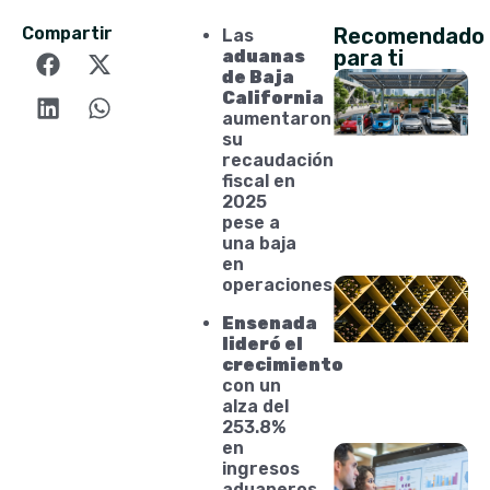
Compartir
Recomendado
Las
para ti
aduanas
de Baja
California
aumentaron
su
recaudación
fiscal en
2025
pese a
una baja
en
operaciones.
Ensenada
lideró el
crecimiento
con un
alza del
253.8%
en
ingresos
aduaneros.