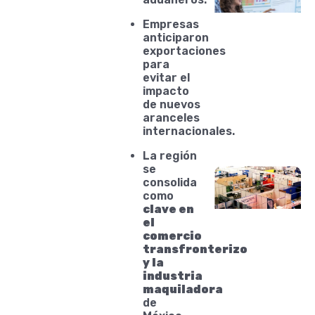
Empresas
anticiparon
exportaciones
para
evitar el
impacto
de nuevos
aranceles
internacionales.
La región
se
consolida
como
clave en
el
comercio
transfronterizo
y la
industria
maquiladora
de