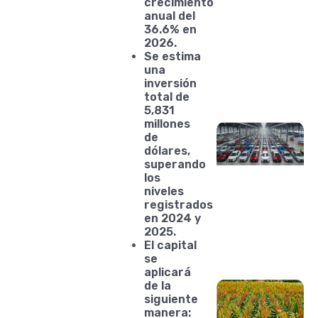
crecimiento
anual del
36.6% en
2026.
Se estima
una
inversión
total de
5,831
millones
de
dólares,
superando
los
niveles
registrados
en 2024 y
2025.
El capital
se
aplicará
de la
siguiente
manera: