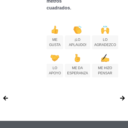
metros
cuadrados.
ME
¡LO
LO
GUSTA
APLAUDO!
AGRADEZCO
LO
ME DA
ME HIZO
APOYO
ESPERANZA
PENSAR