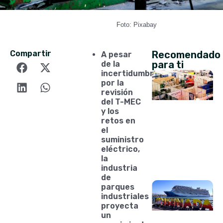
Foto: Pixabay
Compartir
Recomendado
A pesar
para ti
de la
incertidumbre
por la
revisión
del T-MEC
y los
retos en
el
suministro
eléctrico,
la
industria
de
parques
industriales
proyecta
un