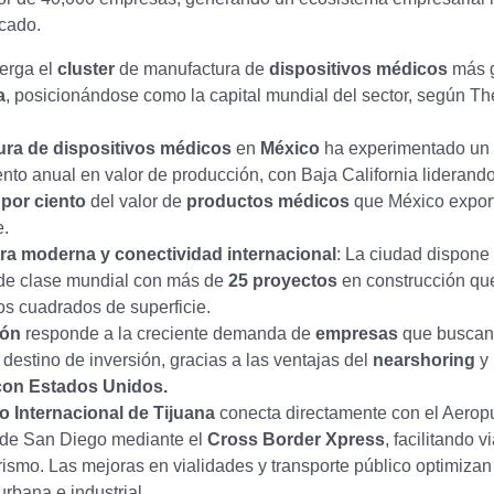
icado.
erga el
cluster
de manufactura de
dispositivos médicos
más 
a
, posicionándose como la capital mundial del sector, según T
ra de dispositivos médicos
en
México
ha experimentado un 
iento anual en valor de producción, con Baja California liderando
 por ciento
del valor de
productos
médicos
que México expor
.
ura moderna y conectividad internacional
: La ciudad dispone
e clase mundial con más de
25 proyectos
en construcción q
s cuadrados de superficie.
ión
responde a la creciente demanda de
empresas
que buscan
destino de inversión, gracias a las ventajas del
nearshoring
y 
con Estados Unidos.
 Internacional de Tijuana
conecta directamente con el Aerop
l de San Diego mediante el
Cross Border Xpress
, facilitando v
rismo. Las mejoras en vialidades y transporte público optimizan
urbana e industrial.