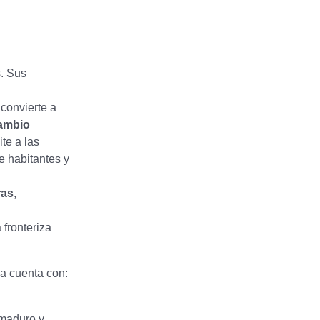
. Sus
convierte a
cambio
te a las
 habitantes y
ras
,
 fronteriza
a cuenta con:
 maduro y