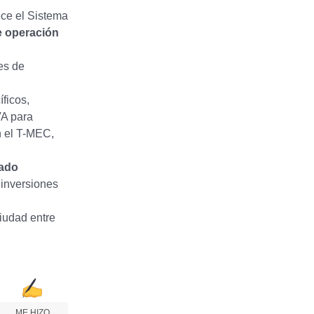
ece el Sistema
e operación
es de
íficos,
VA para
n el T-MEC,
ado
 inversiones
iudad entre
ME HIZO