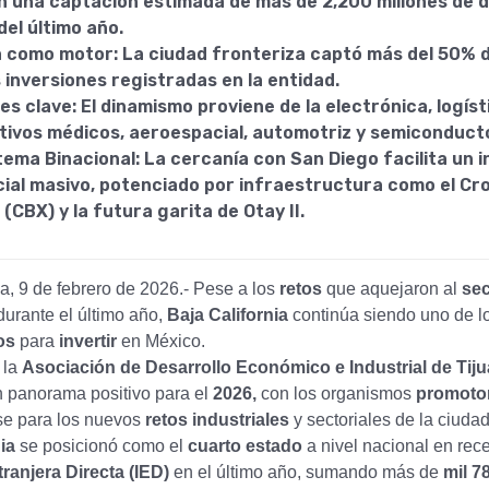
on una captación estimada de más de 2,200 millones de d
del último año.
a como motor: La ciudad fronteriza captó más del 50% d
 inversiones registradas en la entidad.
s clave: El dinamismo proviene de la electrónica, logíst
itivos médicos, aeroespacial, automotriz y semiconduct
tema Binacional: La cercanía con San Diego facilita un 
ial masivo, potenciado por infraestructura como el Cr
(CBX) y la futura garita de Otay II.
ia, 9 de febrero de 2026.- Pese a los
retos
que aquejaron al
sec
durante el último año,
Baja California
continúa siendo uno de l
os
para
invertir
en México.
 la
Asociación de Desarrollo Económico e Industrial de Tij
n panorama positivo para el
2026,
con los organismos
promoto
se para los nuevos
retos industriales
y sectoriales de la ciudad
ia
se posicionó como el
cuarto estado
a nivel nacional en rec
tranjera
Directa (IED)
en el último año, sumando más de
mil 7