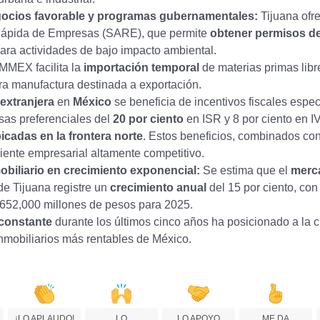
gocios favorable y programas gubernamentales:
Tijuana ofr
Rápida de Empresas (SARE), que permite
obtener permisos d
ara actividades de bajo impacto ambiental.
MMEX facilita la
importación temporal
de materias primas libr
a manufactura destinada a exportación.
extranjera
en
México
se beneficia de incentivos fiscales espec
sas preferenciales del
20 por ciento
en ISR y 8 por ciento en I
cadas en la frontera norte
. Estos beneficios, combinados co
ente empresarial altamente competitivo.
biliario en crecimiento exponencial:
Se estima que el
merc
e Tijuana registre un
crecimiento anual
del 15 por ciento, con
 652,000 millones de pesos para 2025.
 constante
durante los últimos cinco años ha posicionado a la c
inmobiliarios más rentables de México.
¡LO APLAUDO!
LO
LO APOYO
ME DA