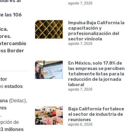
ólares al
agosto 7, 2026
e las 106
Impulsa Baja California la
capacitación y
ica,
profesionalización del
ores.
sector vinícola
intercambio
agosto 7, 2026
oss Border
En México, solo 17.8% de
las empresas se perciben
totalmente listas para la
tor
reducción de la jornada
laboral
os
estados
agosto 7, 2026
uana
(Deitac),
res
Baja California fortalece
el sector de industria de
.
reuniones
epción de
agosto 6, 2026
83 millones