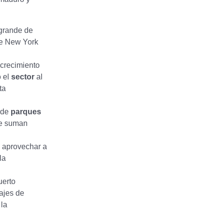
grande de
he New York
crecimiento
 el
sector
al
ta
 de
parques
ue suman
 aprovechar a
la
uerto
iajes de
 la