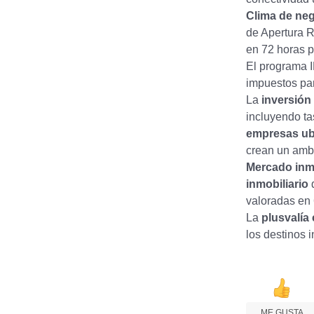
Clima de ne
de Apertura 
en 72 horas p
El programa I
impuestos par
La
inversión 
incluyendo ta
empresas ubi
crean un ambi
Mercado inmo
inmobiliario
d
valoradas en
La
plusvalía
los destinos 
ME GUSTA