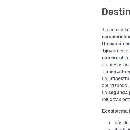
Destin
Tijuana com
característic
Ubicación est
Tijuana
en el
comercial
en
empresas acc
al
mercado e
La
infraestru
optimizando l
La
segunda g
refuerzan est
Ecosistema i
más de 
alreded