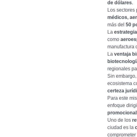
de dólares
.
Los sectores 
médicos, aer
más del
50 p
La
estrategia
como
aeroes
manufactura d
La
ventaja b
biotecnolog
regionales pa
Sin embargo,
ecosistema c
certeza juríd
Para este mis
enfoque dirig
promocional
Uno de los
r
ciudad es la
c
comprometer 