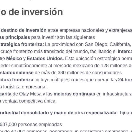
o de inversión
o
destino de inversión
atrae empresas nacionales y extranjeras
as principales
para invertir son las siguientes
ratégica fronteriza:
La proximidad con San Diego, California, 
 cruce fronterizo más transitado del mundo, facilitando el
inter
tre
México
y
Estados Unidos
. Esta ubicación estratégica permi
eder simultáneamente al mercado mexicano de 128 millones de
stadounidense
de más de 330 millones de consumidores.
ctura fronteriza
incluye múltiples cruces que operan las
24 ho
a logística empresarial.
arita
de Otay Mesa y las
mejoras continuas
en infraestructura
a ventaja competitiva única.
ndustrial consolidado y mano de obra especializada:
Tijuan
637,000 personas empleadas
or de 40,000 empresas, generando un ecosistema empresarial