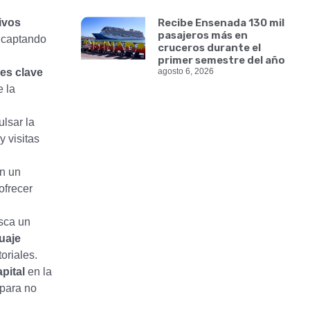
tivos
Recibe Ensenada 130 mil
pasajeros más en
captando
cruceros durante el
primer semestre del año
es clave
agosto 6, 2026
e la
lsar la
y visitas
n un
ofrecer
usca un
guaje
oriales.
pital
en la
 para no