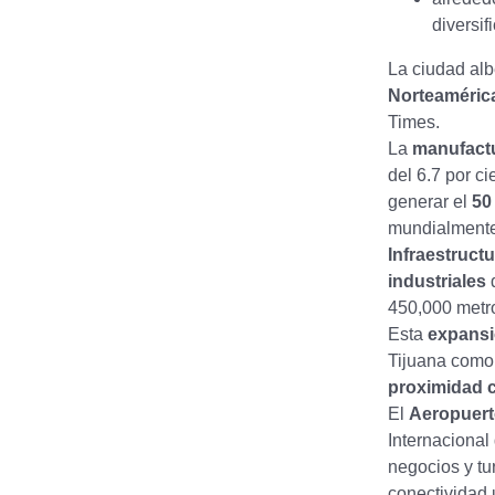
diversif
La ciudad alb
Norteaméric
Times.
La
manufactu
del 6.7 por c
generar el
50
mundialmente
Infraestruct
industriales
d
450,000 metro
Esta
expans
Tijuana como 
proximidad 
El
Aeropuerto
Internaciona
negocios y tu
conectividad 