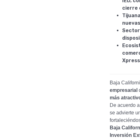
IED, c
cierre 
Tijuan
nuevas
Sectore
dispos
Ecosis
comerc
Xpress 
Baja Californ
empresarial
más atractiv
De acuerdo a
se advierte u
fortaleciéndo
Baja Californ
Inversión Ex