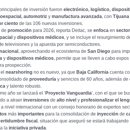
principales de inversión fueron
electrónico, logístico, disposi
oespacial, automotriz
y
manufactura avanzada
, con
Tijuana
or ciento
de las 106 nuevas inversiones.
de
promoción
para 2026, reporta Deitac, se
enfoca
en
sector
pacial
y
dispositivos médicos
, y se incluye el resurgimiento d
e televisiones y la apuesta por semiconductores.
inacional
, aprovechando el ecosistema de
San Diego
para impu
ía
y
dispositivos médicos
, permite que se lleven a cabo expos 
ra prospección.
 el
nearshoring
no es nuevo, ya que
Baja California
cuenta co
onsolidado de
proveeduría
y servicios de 60 años, además de 
ica
y talento robusto.
mo año se lanzará el ‘
Proyecto Vanguardia
’, con el que se b
ido a atraer
inversiones
de
alto nivel
y
profesionalizar el len
a nivel internacional con un consejo honorario de expertos sect
etos
más
importantes
para la consolidación de
inyección
de
ca
ertidumbre fiscal
, situación que aseguró se estará trabajando
a la
iniciativa privada
.