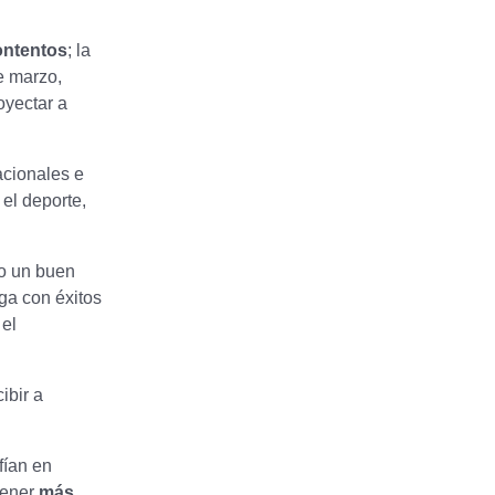
ontentos
; la
e marzo,
oyectar a
cionales e
el deporte,
o un buen
ga con éxitos
 el
ibir a
fían en
tener
más