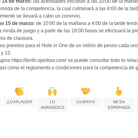
 14 de marzo:
las actividades iniciarán a las 10:00 de la maña
ronda de la competencia, la cual culminará a las 4:00 de la tard
rmente se llevará a cabo un convivio.
o 15 de marzo
: de 10:00 de la mañana a 4:00 de la tarde tendr
ronda de juego y a partir de las 18:00 horas se efectuará la pr
ia de clausura.
os premios para el Hole in One de un millón de pesos cada uno
 y 12.
gina https://binfo.speitour.com/ se puede consultar todo lo rela
 así como el reglamento y condiciones para la competencia de g
¡LO APLAUDO!
LO
LO APOYO
ME DA
AGRADEZCO
ESPERANZA