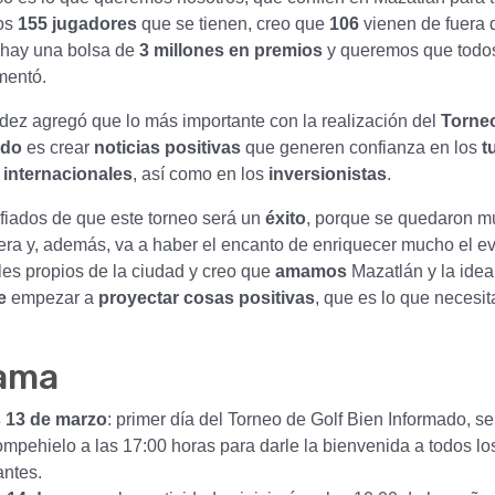
los
155 jugadores
que se tienen, creo que
106
vienen de fuera 
 hay una bolsa de
3 millones en premios
y queremos que todo
omentó.
ez agregó que lo más importante con la realización del
Torneo
ado
es crear
noticias positivas
que generen confianza en los
t
 internacionales
, así como en los
inversionistas
.
fiados de que este torneo será un
éxito
, porque se quedaron 
era y, además, va a haber el encanto de enriquecer mucho el e
les propios de la ciudad y creo que
amamos
Mazatlán y la idea
e
empezar a
proyectar cosas positivas
, que es lo que necesi
ama
 13 de marzo
: primer día del Torneo de Golf Bien Informado, se
ompehielo a las 17:00 horas para darle la bienvenida a todos lo
antes.