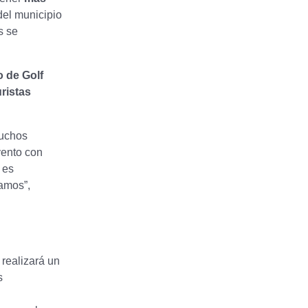
del municipio
s se
 de Golf
uristas
muchos
vento con
 es
tamos”,
 realizará un
s