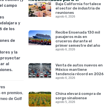
Baja California fortalece
 el campo
el sector de industria de
reuniones
res
agosto 6, 2026
dalajara y
6 de los
Recibe Ensenada 130 mil
pasajeros más en
lones de
cruceros durante el
primer semestre del año
agosto 6, 2026
ores y la
a proyectar
ar al
Venta de autos nuevos en
niones.
México mantiene
tendencia récord en 2026
agosto 6, 2026
res
s en premios
,
China elevará compra de
sorgo sinaloense
rneo de Golf
agosto 5, 2026