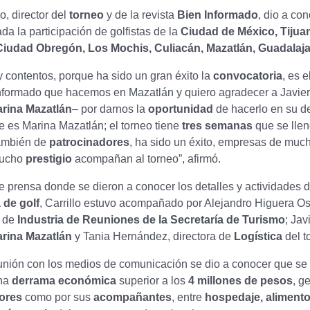
o, director del
torneo
y de la revista
Bien Informado
, dio a co
da la participación de golfistas de la
Ciudad de México, Tijua
Ciudad Obregón, Los Mochis, Culiacán, Mazatlán, Guadalaj
contentos, porque ha sido un gran éxito la
convocatoria
, es e
nformado que hacemos en Mazatlán y quiero agradecer a Javier
rina Mazatlán
– por darnos la
oportunidad
de hacerlo en su de
 es Marina Mazatlán; el torneo tiene
tres semanas
que se llen
ambién de
patrocinadores
, ha sido un éxito, empresas de mu
ucho
prestigio
acompañan al torneo”, afirmó.
e prensa donde se dieron a conocer los detalles y actividades d
 de golf
, Carrillo estuvo acompañado por Alejandro Higuera O
o de
Industria de Reuniones de la Secretaría de Turismo
; Jav
rina Mazatlán
y Tania Hernández, directora de
Logística
del t
unión con los medios de comunicación se dio a conocer que se 
una
derrama económica
superior a los
4 millones de pesos
, g
ores
como por sus
acompañantes
, entre
hospedaje, alimento