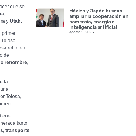
nocer que se
México y Japón buscan
na,
ampliar la cooperación en
ara
y
Utah
.
comercio, energía e
inteligencia artificial
agosto 5, 2026
l primer
 Tolosa -
sarrollo, en
ó de
cho
renombre
,
e la
suna,
ier Tolosa,
orneo.
tiene
enerada tanto
s, transporte