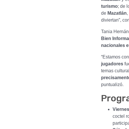
turismo
; de 
de
Mazatlán
,
diviertan”, c
Tania Hernánd
Bien Inform
nacionales e
“Estamos con
jugadores
fu
temas cultura
precisament
puntualizó.
Progr
Viernes
coctel r
particip