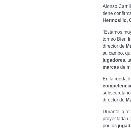
Alonso Carrill
tiene confirma
Hermosillo, 
“Estamos muy 
torneo Bien I
director de
Ma
su campo, que
jugadores,
t
marcas
de m
En la rueda d
competencia
subsecretari
director de
Ma
Durante la re
proyectada 
por los
jugad