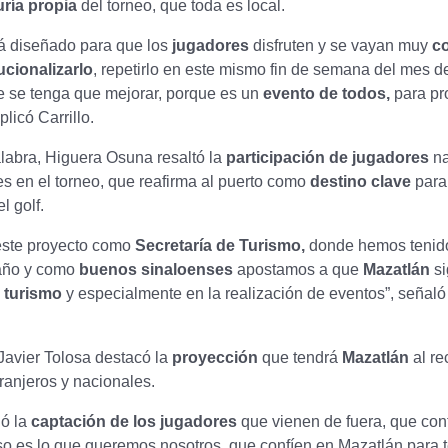
ría propia
del torneo, que toda es local.
tá diseñado para que los
jugadores
disfruten y se vayan muy
c
tucionalizarlo
, repetirlo en este mismo fin de semana del mes d
e se tenga que mejorar, porque es un
evento de todos,
para pr
xplicó Carrillo.
alabra, Higuera Osuna resaltó la
participación de jugadores
na
es en el torneo, que reafirma al puerto como
destino clave
para 
l golf.
ste proyecto como
Secretaría de Turismo,
donde hemos tenid
año y como
buenos sinaloenses
apostamos a que
Mazatlán
si
e
turismo
y especialmente en la realización de eventos”, señaló
 Javier Tolosa destacó la
proyección
que tendrá
Mazatlán
al rec
ranjeros y nacionales.
ió la
captación de los jugadores
que vienen de fuera, que con
o es lo que queremos nosotros, que confíen en Mazatlán para 