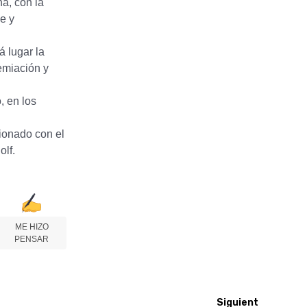
na, con la
e y
á lugar la
emiación y
, en los
cionado con el
olf.
ME HIZO
PENSAR
Siguiente