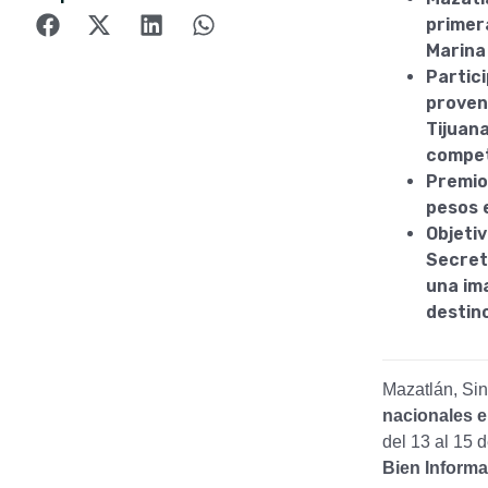
primer
Marina
Partic
proven
Tijuana
compet
Premios
pesos e
Objetiv
Secret
una ima
destin
Mazatlán, Sin
nacionales e
del 13 al 15 
Bien Informa