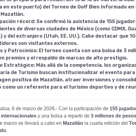
a en este puerto) del Torneo de Golf Bien Informado en
 Mazatlán.
ipación récord: Se confirmó la asistencia de 155 jugado
ientes de diversas ciudades de México (como CDMX, Gua
) y del extranjero (Utah, EE. UU.). Cabe destacar que 10
idores son visitantes externos.
 y Patrocinios: El torneo cuenta con una bolsa de 3 mil
n premios y el respaldo de marcas de alto prestigio.
o Estratégico: Más allá de la competencia, los organizad
aría de Turismo buscan institucionalizar el evento par
gen positiva de Mazatlán, atraer inversiones y consolid
o como un referente para el turismo deportivo y de reu
aloa, 6 de marzo de 2026.- Con la participación de
155 jugado
 internacionales
y una bolsa a repartir de
3 millones de peso
de marzo se llevará a cabo en
Mazatlán
la cuarta edición del
To
do.