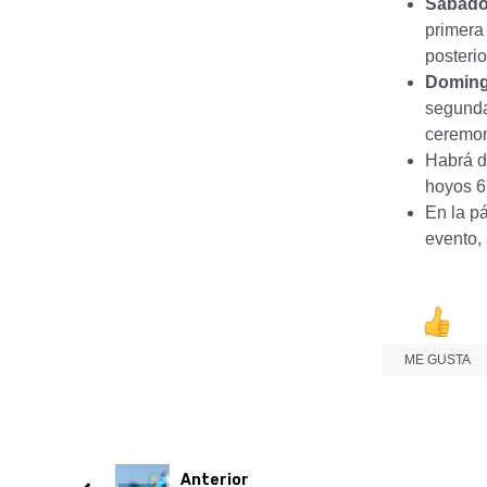
Sábado
primera 
posterio
Doming
segunda 
ceremon
Habrá d
hoyos 6
En la pá
evento,
ME GUSTA
Anterior