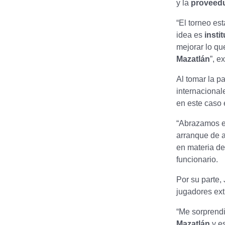
y la
proveedu
“El torneo es
idea es
insti
mejorar lo qu
Mazatlán
”, e
Al tomar la p
internacional
en este caso e
“Abrazamos e
arranque de 
en materia d
funcionario.
Por su parte,
jugadores ext
“Me sorprend
Mazatlán
y es