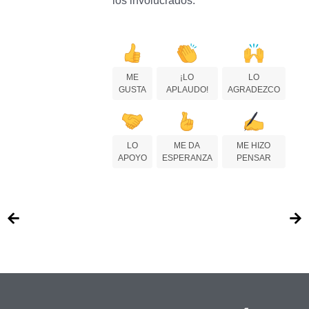
los involucrados.
ME
¡LO
LO
GUSTA
APLAUDO!
AGRADEZCO
LO
ME DA
ME HIZO
APOYO
ESPERANZA
PENSAR