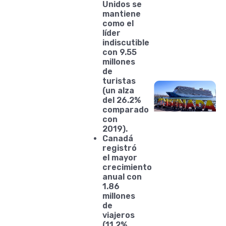
Unidos se
mantiene
como el
líder
indiscutible
con 9.55
millones
de
turistas
(un alza
del 26.2%
comparado
con
2019).
Canadá
registró
el mayor
crecimiento
anual con
1.86
millones
de
viajeros
(11.2%