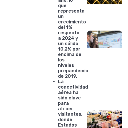
año, lo
que
representa
un
crecimiento
del 1%
respecto
a 2024 y
un sólido
10.2% por
encima de
los
niveles
prepandemia
de 2019.
La
conectividad
aérea ha
sido clave
para
atraer
visitantes,
donde
Estados