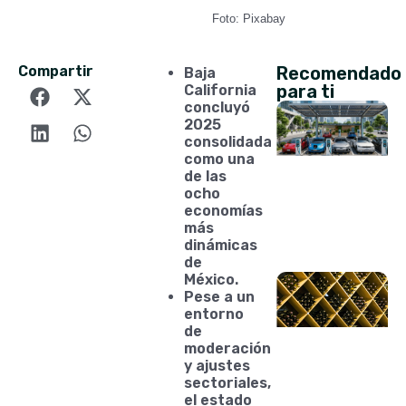
Foto: Pixabay
Compartir
Recomendado
Baja
para ti
California
concluyó
2025
consolidada
como una
de las
ocho
economías
más
dinámicas
de
México.
Pese a un
entorno
de
moderación
y ajustes
sectoriales,
el estado