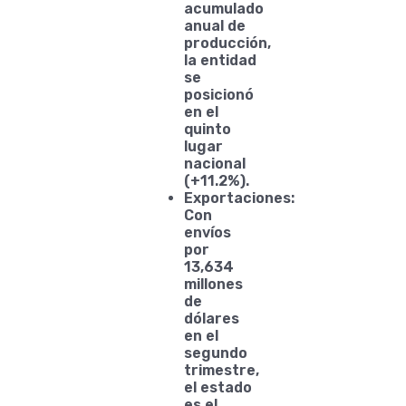
acumulado
anual de
producción,
la entidad
se
posicionó
en el
quinto
lugar
nacional
(+11.2%).
Exportaciones:
Con
envíos
por
13,634
millones
de
dólares
en el
segundo
trimestre,
el estado
es el