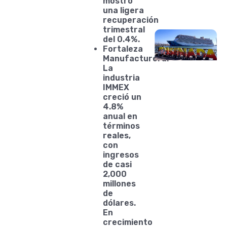
mostró
una ligera
recuperación
trimestral
del 0.4%.
Fortaleza
Manufacturera:
La
industria
IMMEX
creció un
4.8%
anual en
términos
reales,
con
ingresos
de casi
2,000
millones
de
dólares.
En
crecimiento