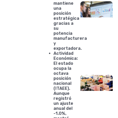
mantiene
una
posición
estratégica
gracias a
su
potencia
manufacturera
y
exportadora.
Actividad
Económica:
El estado
ocupa la
octava
posición
nacional
(ITAEE).
Aunque
registró
un ajuste
anual del
-1.0%,