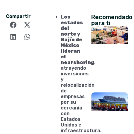
Compartir
Recomendado
Los
para ti
estados
del
norte y
Bajío de
México
lideran
el
nearshoring
,
atrayendo
inversiones
y
relocalización
de
empresas
por su
cercanía
con
Estados
Unidos e
infraestructura.