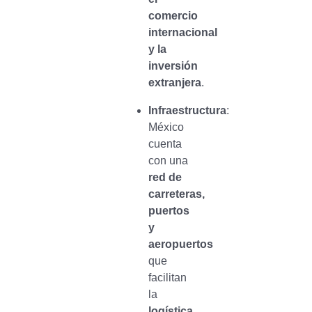
comercio
internacional
y la
inversión
extranjera
.
Infraestructura
:
México
cuenta
con una
red de
carreteras,
puertos
y
aeropuertos
que
facilitan
la
logística
.