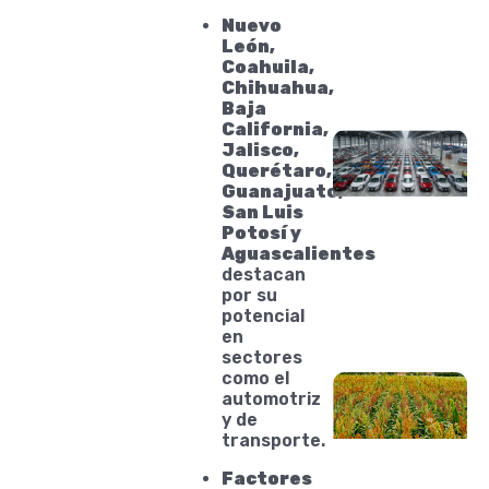
Nuevo
León,
Coahuila,
Chihuahua,
Baja
California,
Jalisco,
Querétaro,
Guanajuato,
San Luis
Potosí y
Aguascalientes
destacan
por su
potencial
en
sectores
como el
automotriz
y de
transporte.
Factores