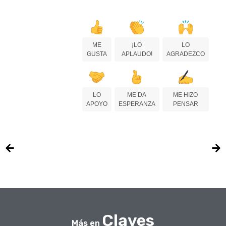
ME
¡LO
LO
GUSTA
APLAUDO!
AGRADEZCO
LO
ME DA
ME HIZO
APOYO
ESPERANZA
PENSAR
Claves
Más en