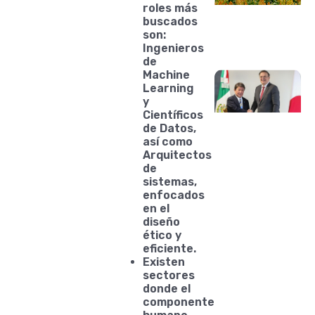
roles más
buscados
son:
Ingenieros
de
Machine
Learning
y
Científicos
de Datos,
así como
Arquitectos
de
sistemas,
enfocados
en el
diseño
ético y
eficiente.
Existen
sectores
donde el
componente