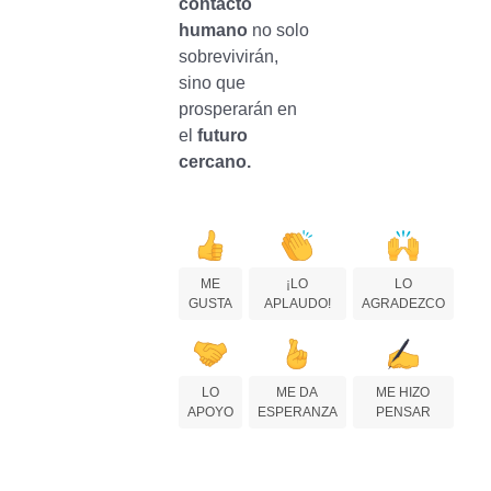
contacto
humano
no solo
sobrevivirán,
sino que
prosperarán en
el
futuro
cercano.
ME
¡LO
LO
GUSTA
APLAUDO!
AGRADEZCO
LO
ME DA
ME HIZO
APOYO
ESPERANZA
PENSAR