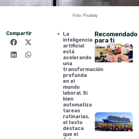
Foto: Pixabay
Compartir
Recomendado
La
para ti
inteligencia
artificial
está
acelerando
una
transformación
profunda
en el
mundo
laboral. Si
bien
automatiza
tareas
rutinarias,
el texto
destaca
que el