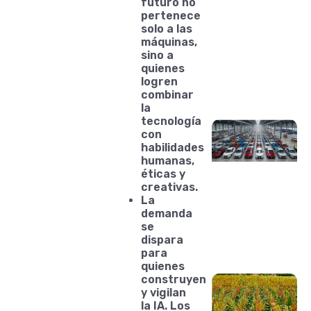
futuro no
pertenece
solo a las
máquinas,
sino a
quienes
logren
combinar
la
tecnología
con
habilidades
humanas,
éticas y
creativas.
La
demanda
se
dispara
para
quienes
construyen
y vigilan
la IA. Los