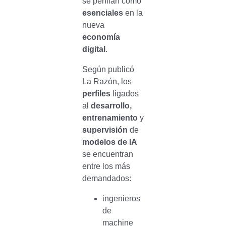
se perfilan como
esenciales
en la
nueva
economía
digital
.
Según publicó
La Razón, los
perfiles
ligados
al
desarrollo,
entrenamiento
y
supervisión
de
modelos de IA
se encuentran
entre los más
demandados:
ingenieros
de
machine