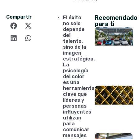
Compartir
Recomendado
El éxito
para ti
no solo
depende
del
talento,
sino de la
imagen
estratégica.
La
psicología
del color
es una
herramienta
clave que
líderes y
personas
influyentes
utilizan
para
comunicar
mensajes