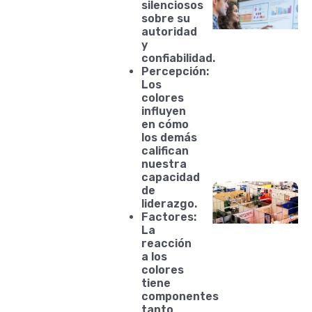
silenciosos
sobre su
autoridad
y
confiabilidad.
Percepción:
Los
colores
influyen
en cómo
los demás
califican
nuestra
capacidad
de
liderazgo.
Factores:
La
reacción
a los
colores
tiene
componentes
tanto