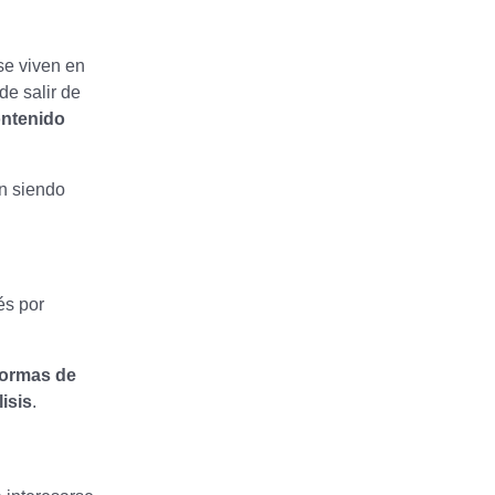
e viven en
de salir de
ntenido
n siendo
és por
formas de
isis
.