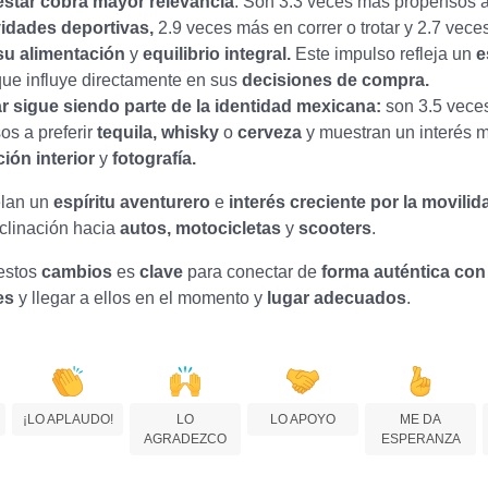
estar cobra mayor relevancia
: Son 3.3 veces más propensos a
vidades deportivas,
2.9 veces más en correr o trotar y 2.7 vec
su alimentación
y
equilibrio integral.
Este impulso refleja un
e
ue influye directamente en sus
decisiones de compra.
r sigue siendo parte de la identidad mexicana:
son 3.5 vece
os a preferir
tequila, whisky
o
cerveza
y muestran un interés 
ión interior
y
fotografía.
elan un
espíritu aventurero
e
interés creciente por la movilid
clinación hacia
autos, motocicletas
y
scooters
.
estos
cambios
es
clave
para conectar de
forma auténtica con
es
y llegar a ellos en el momento y
lugar adecuados
.
¡LO APLAUDO!
LO
LO APOYO
ME DA
AGRADEZCO
ESPERANZA