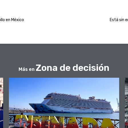
ollo en México
Está sin 
Zona de decisión
Más en