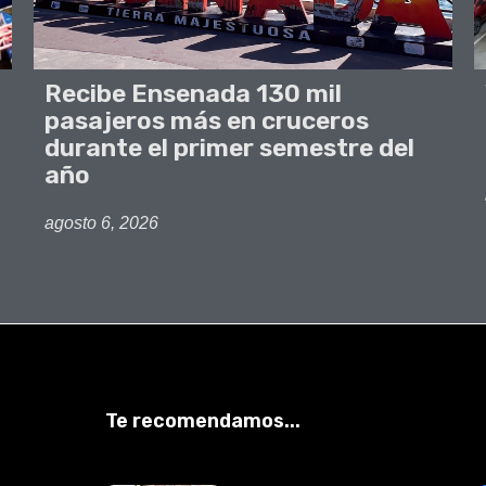
Recibe Ensenada 130 mil
pasajeros más en cruceros
durante el primer semestre del
año
agosto 6, 2026
Te recomendamos...