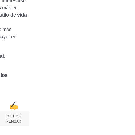
 interesarse
es más en
stilo de vida
s más
mayor en
ad,
 los
ME HIZO
PENSAR