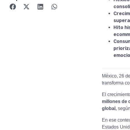
consol
Crecim
superar
Hito hi
ecomme
Consum
priori
emocio
México, 26 d
transforma c
El crecimient
millones de 
global,
según
En ese conte
Estados Uni