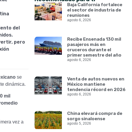
Baja California fortalece
el sector de industria de
tina
reuniones
agosto 6, 2026
iento del
nidos.
Recibe Ensenada 130 mil
ertir, pero
pasajeros más en
xión
cruceros durante el
primer semestre del año
agosto 6, 2026
exicano
se
Venta de autos nuevos en
te dinámica.
México mantiene
tendencia récord en 2026
agosto 6, 2026
0 mil
romedio
China elevará compra de
sorgo sinaloense
imera vez a
agosto 5, 2026