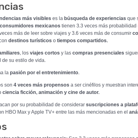
ncias
ndencias más visibles
es la
búsqueda de experiencias
que s
consumidores mexicanos
tienen 3.3 veces más probabilidad 
veces más de leer sobre viajes y 3.6 veces más de consumir
co
con
destinos turísticos
o
tiempos compartidos.
amiliares
, los
viajes cortos
y las
compras presenciales
sigue
 de su estilo de vida.
ma la
pasión por el entretenimiento
.
os son
4 veces más propensos
a ser cinéfilos y muestran inter
o
ciencia ficción, animación y cine de autor.
acan por su probabilidad de considerar
suscripciones a plata
con HBO Max y Apple TV+ entre las más mencionadas en el
anál
os