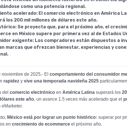
idándose como una potencia regional.
iento acelerado: El comercio electrónico en América La
á los 200 mil millones de dólares este año.
stórico: Se proyecta que, para el próximo año, el crecim
rce en México supere por primera vez al de Estados U
idor exigente: Los compradores están dispuestos a inv
zan marcas que ofrezcan bienestar, experiencias y cone
nal.
e noviembre de 2025.- El
comportamiento del consumidor m
on
rapidez
y
vive una temporada navideña 2025
particularmen
o del
comercio electrónico
en
América Latina
superará los
20
dólares este año
, un avance 1.5 veces más acelerado que el
p
 eMarketer.
xto,
México está por lograr un punto histórico:
superar por pr
dos en
crecimiento de ecommerce
el próximo año.