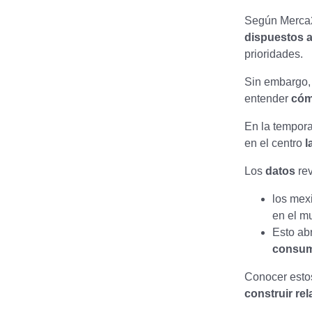
Según Merca2
dispuestos a 
prioridades.
Sin embargo,
entender
cóm
En la tempor
en el centro
l
Los
datos
rev
los mex
en el mu
Esto ab
consum
Conocer esto
construir re