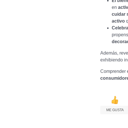
El bien
en
acti
cuidar 
activo
q
Celebra
propens
decorac
Además, rev
exhibiendo in
Comprender 
consumidor
ME GUSTA