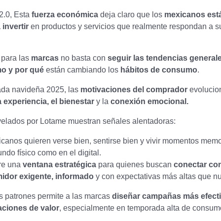
.0, Esta
fuerza económica
deja claro que los
mexicanos est
invertir
en productos y servicios que realmente respondan a s
 para las
marcas
no basta con
seguir las tendencias general
o y por qué
están cambiando los
hábitos de consumo
.
ada navideña 2025, las
motivaciones del comprador
evolucio
a experiencia, el bienestar
y la
conexión emocional.
elados por Lotame muestran señales alentadoras:
icanos quieren verse bien, sentirse bien y vivir momentos memo
ndo físico como en el digital.
re una
ventana estratégica
para quienes buscan
conectar co
idor exigente,
informado
y con expectativas más altas que n
s patrones permite a las marcas
diseñar campañas más efect
laciones de valor
, especialmente en temporada alta de consum