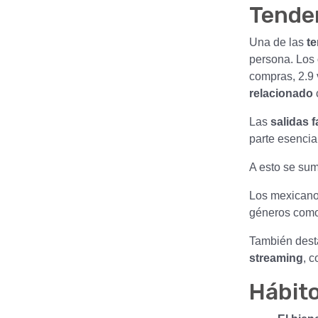
Tende
Una de las
te
persona. Los
compras, 2.9 
relacionado
Las
salidas f
parte esencial
A esto se su
Los mexican
géneros com
También dest
streaming
, 
Hábit