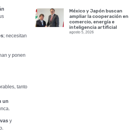
án
México y Japón buscan
us
ampliar la cooperación en
comercio, energía e
inteligencia artificial
agosto 5, 2026
es
; necesitan
nan y ponen
rables, tanto
n un
unca.
ivas
y
o.