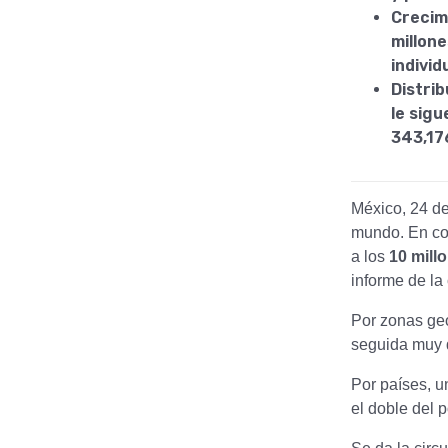
Crecim
millone
individ
Distrib
le sig
343,17
México, 24 d
mundo. En con
a los
10 mill
informe de la
Por zonas geo
seguida muy 
Por países, 
el doble del 