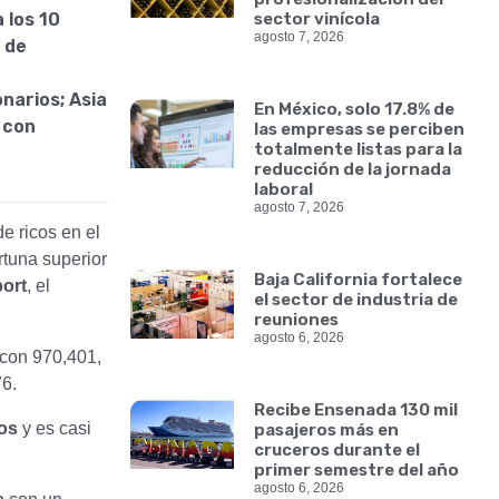
 los 10
sector vinícola
agosto 7, 2026
 de
narios; Asia
En México, solo 17.8% de
 con
las empresas se perciben
totalmente listas para la
reducción de la jornada
laboral
agosto 7, 2026
e ricos en el
rtuna superior
Baja California fortalece
ort
, el
el sector de industria de
reuniones
agosto 6, 2026
 con 970,401,
6.
Recibe Ensenada 130 mil
os
y es casi
pasajeros más en
cruceros durante el
primer semestre del año
agosto 6, 2026