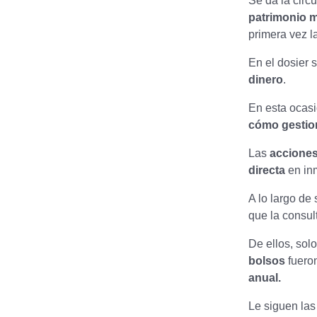
Se da la circ
patrimonio m
primera vez l
En el dosier 
dinero
.
En esta ocasi
cómo gestion
Las
accione
directa
en inm
A lo largo de
que la consul
De ellos, sol
bolsos
fueron
anual.
Le siguen la