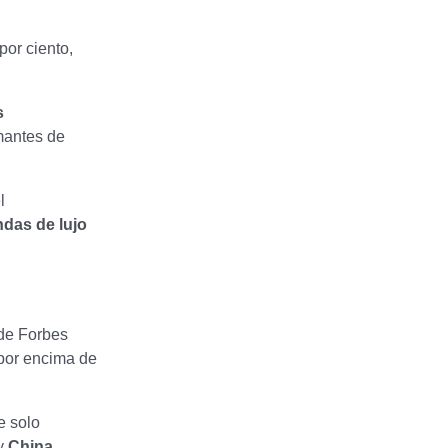
por ciento,
s
mantes de
l
ndas de lujo
 de Forbes
 por encima de
e solo
y
China
.