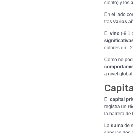
ciento) y los
a
En el lado con
tras
varios a
El
vino
(-9.1 
significativa
colores un –2.
Como no podía
comportamie
a nivel globa
Capita
El
capital pr
registra un
ré
la barrera de l
La
suma
de 
superan dos p