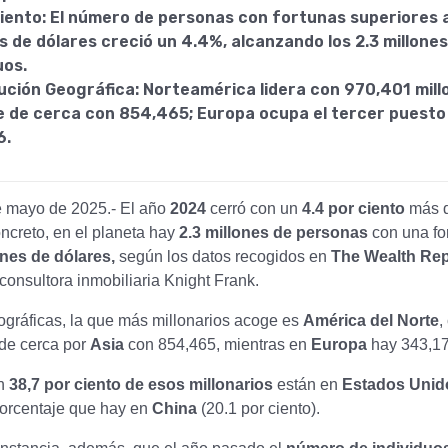
iento: El número de personas con fortunas superiores a
s de dólares creció un 4.4%, alcanzando los 2.3 millones
uos.
ución Geográfica: Norteamérica lidera con 970,401 millo
ue de cerca con 854,465; Europa ocupa el tercer puesto
6.
e mayo de 2025.- El año
2024
cerró con un
4.4 por ciento
más d
creto, en el planeta hay
2.3 millones de personas
con una fo
ones de dólares,
según los datos recogidos en
The Wealth Rep
 consultora inmobiliaria Knight Frank.
gráficas, la que más millonarios acoge es
América del Norte
,
de cerca por
Asia
con 854,465, mientras en
Europa
hay 343,17
un
38,7 por ciento de esos millonarios
están en
Estados Unid
porcentaje que hay en
China
(20.1 por ciento).