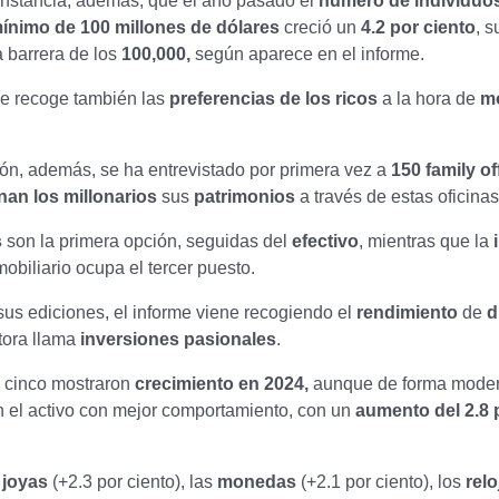
unstancia, además, que el año pasado el
número de individuo
ínimo de 100 millones de dólares
creció un
4.2 por ciento
, 
a barrera de los
100,000,
según aparece en el informe.
se recoge también las
preferencias de los ricos
a la hora de
m
ón, además, se ha entrevistado por primera vez a
150 family of
an los millonarios
sus
patrimonios
a través de estas oficinas
s
son la primera opción, seguidas del
efectivo
, mientras que la
obiliario ocupa el tercer puesto.
 sus ediciones, el informe viene recogiendo el
rendimiento
de
d
tora llama
inversiones pasionales
.
o cinco mostraron
crecimiento en 2024,
aunque de forma moder
 el activo con mejor comportamiento, con un
aumento del 2.8 
s
joyas
(+2.3 por ciento), las
monedas
(+2.1 por ciento), los
rel