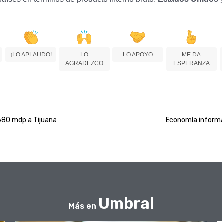
¡LO APLAUDO!
LO
LO APOYO
ME DA
AGRADEZCO
ESPERANZA
680 mdp a Tijuana
Economía informal
Umbral
Más en