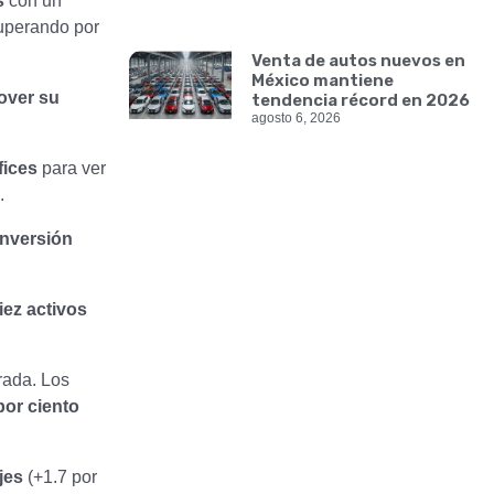
s
con un
superando por
Venta de autos nuevos en
México mantiene
over su
tendencia récord en 2026
agosto 6, 2026
fices
para ver
.
inversión
iez activos
ada. Los
por ciento
ojes
(+1.7 por