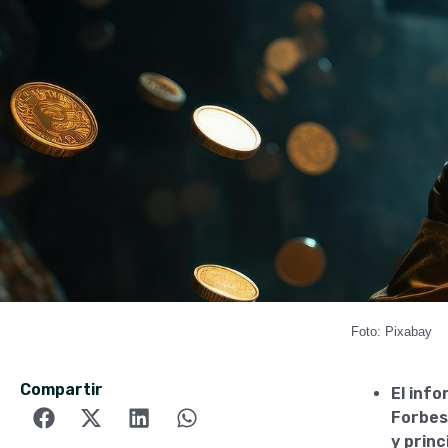
Foto: Pixabay
Compartir
El inf
Forbes
y princ