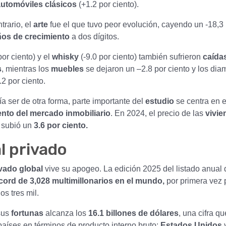
utomóviles clásicos
(+1.2 por ciento).
trario, el
arte
fue el que tuvo peor evolución, cayendo un -18,3 
ños de crecimiento
a dos dígitos.
por ciento) y el
whisky
(-9.0 por ciento) también sufrieron
caída
s
, mientras los
muebles
se dejaron un –2.8 por ciento y los dia
2 por ciento.
 ser de otra forma, parte importante del
estudio
se centra en e
nto del mercado inmobiliario
. En 2024, el precio de las
vivie
l subió un
3.6 por ciento.
l privado
ivado global
vive su apogeo. La edición 2025 del listado anual
cord de 3,028 multimillonarios en el mundo,
por primera vez
os tres mil.
sus
fortunas
alcanza los
16.1 billones de dólares
, una cifra qu
aíses en términos de producto interno bruto:
Estados Unidos