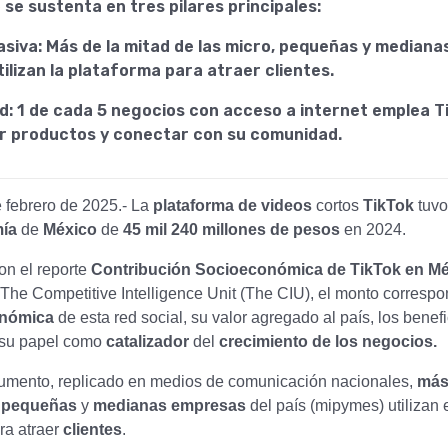
se sustenta en tres pilares principales:
siva: Más de la mitad de las micro, pequeñas y median
ilizan la plataforma para atraer clientes.
d: 1 de cada 5 negocios con acceso a internet emplea T
 productos y conectar con su comunidad.
 febrero de 2025.- La
plataforma de videos
cortos
TikTok
tuvo
mía
de
México
de
45 mil 240 millones de pesos
en 2024.
on el reporte
Contribución Socioeconómica de TikTok en Mé
 The Competitive Intelligence Unit (The CIU), el monto correspo
onómica
de esta red social, su valor agregado al país, los benefi
 su papel como
catalizador
del
crecimiento de los negocios.
umento, replicado en medios de comunicación nacionales,
más
, pequeñas
y
medianas empresas
del país (mipymes) utilizan 
ra atraer
clientes
.