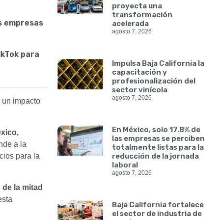
proyecta una
transformación
as empresas
acelerada
agosto 7, 2026
ikTok para
Impulsa Baja California la
capacitación y
profesionalización del
sector vinícola
agosto 7, 2026
 un impacto
En México, solo 17.8% de
xico,
las empresas se perciben
nde a la
totalmente listas para la
cios para la
reducción de la jornada
laboral
agosto 7, 2026
 de la mitad
esta
Baja California fortalece
el sector de industria de