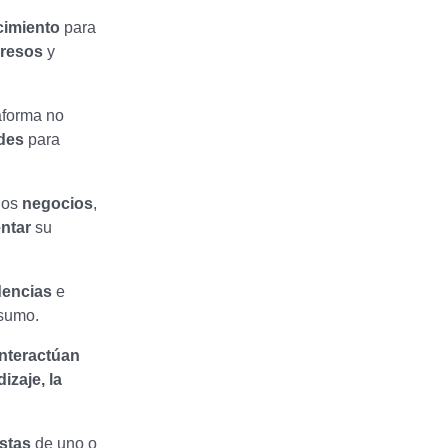
cimiento
para
gresos
y
aforma no
des
para
los
negocios
,
ntar
su
dencias
e
nsumo.
interactúan
izaje, la
stas
de uno o