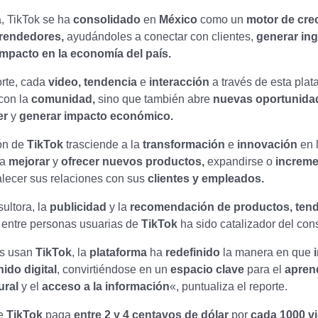
, TikTok se ha
consolidado
en
México
como un
motor de cre
rendedores,
ayudándoles a conectar con clientes,
generar in
impacto en la economía del país.
orte, cada
video, tendencia
e
interacción
a través de esta plat
con la
comunidad,
sino que también abre
nuevas oportunida
er
y
generar impacto económico.
ión de
TikTok
trasciende a la
transformación
e
innovación
en 
 a
mejorar
y
ofrecer nuevos productos,
expandirse o
increme
alecer sus relaciones con sus
clientes y empleados.
ultora, la
publicidad
y la
recomendación de productos, ten
 entre personas usuarias de
TikTok
ha sido catalizador del co
es usan
TikTok
, la
plataforma
ha
redefinido
la manera en que
ido digital
, convirtiéndose en un
espacio clave
para el
aprend
ural
y el
acceso a la información
«, puntualiza el reporte.
ue
TikTok
paga
entre 2 y 4 centavos de dólar
por
cada 1000 vi