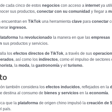
de cada cinco de estos
negocios
con acceso a
internet
ya uti
nocer sus productos,
conectar con su comunidad
y llegar a
m
s
encuentran en
TikTok
una herramienta
clave
para
conectar
c
nerar
ingresos.
lataforma
ha
revolucionado
la manera en que las
empresas
n
sus productos y servicios.
alla los
efectos directos de TikTok
, a través de sus
operacio
nerados
, así como los
indirectos
, como el impulso de sectores
norista
, la
moda
, la
gastronomía
y el
turismo.
to
ión también considera los
efectos inducidos
, reflejados en la
e destina al consumo de
bienes y servicios
en la
economía
.
dica que la
plataforma
de origen chino impulsó la
creación de 5
l país.