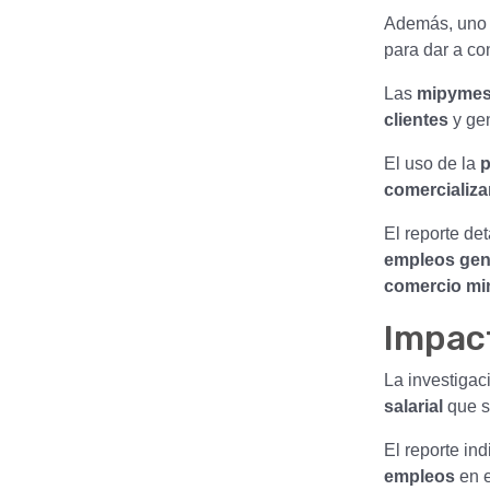
Además, uno 
para dar a co
Las
mipyme
clientes
y ge
El uso de la
p
comercializa
El reporte det
empleos ge
comercio mi
Impac
La investigac
salarial
que s
El reporte in
empleos
en e