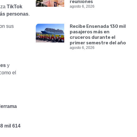
reuniones
liza
TikTok
agosto 6, 2026
ás personas
.
on sus
Recibe Ensenada 130 mil
pasajeros más en
cruceros durante el
primer semestre del año
agosto 6, 2026
nes
y
 como el
derrama
8 mil 614