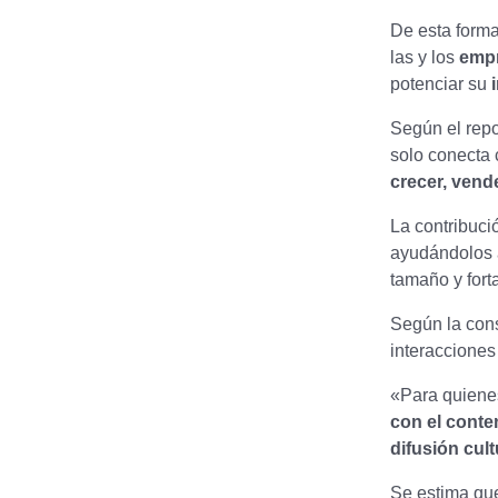
De esta forma
las y los
emp
potenciar su
Según el rep
solo conecta 
crecer, vend
La contribuc
ayudándolos
tamaño y fort
Según la cons
interacciones
«Para quien
con el conten
difusión cult
Se estima q