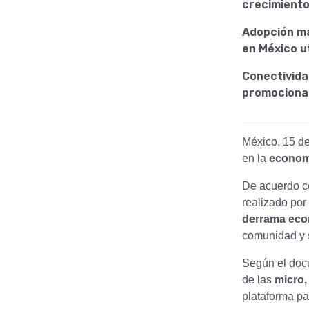
crecimiento 
Adopción ma
en México ut
Conectivida
promocionar
México, 15 de
en la
econo
De acuerdo c
realizado por
derrama ec
comunidad y
Según el doc
de las
micro
plataforma pa