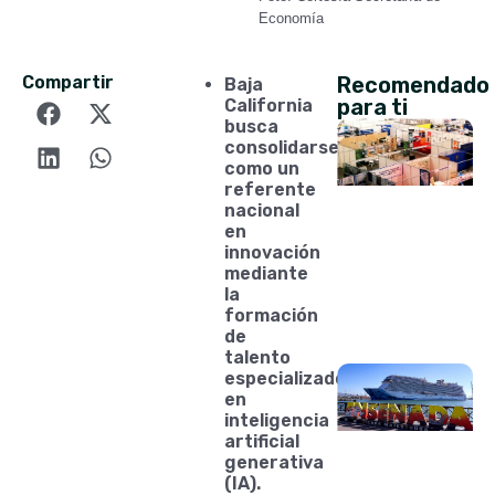
Economía
Compartir
Recomendado
Baja
para ti
California
busca
consolidarse
como un
referente
nacional
en
innovación
mediante
la
formación
de
talento
especializado
en
inteligencia
artificial
generativa
(IA).