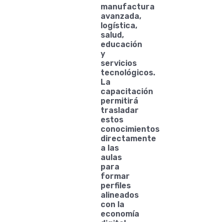
manufactura
avanzada,
logística,
salud,
educación
y
servicios
tecnológicos.
La
capacitación
permitirá
trasladar
estos
conocimientos
directamente
a las
aulas
para
formar
perfiles
alineados
con la
economía