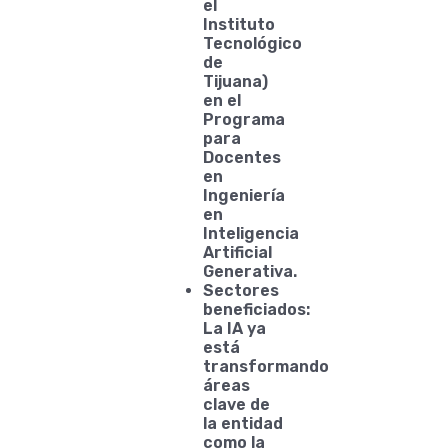
el
Instituto
Tecnológico
de
Tijuana)
en el
Programa
para
Docentes
en
Ingeniería
en
Inteligencia
Artificial
Generativa.
Sectores
beneficiados:
La IA ya
está
transformando
áreas
clave de
la entidad
como la