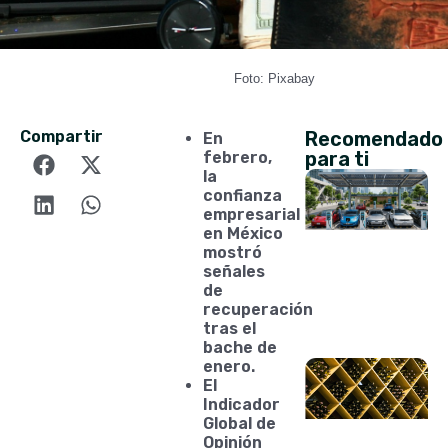
Foto: Pixabay
Compartir
Recomendado
En
para ti
febrero,
la
confianza
empresarial
en México
mostró
señales
de
recuperación
tras el
bache de
enero.
El
Indicador
Global de
Opinión