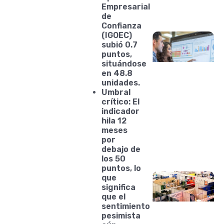
Empresarial
de
Confianza
(IGOEC)
subió 0.7
puntos,
situándose
en 48.8
unidades.
Umbral
crítico: El
indicador
hila 12
meses
por
debajo de
los 50
puntos, lo
que
significa
que el
sentimiento
pesimista