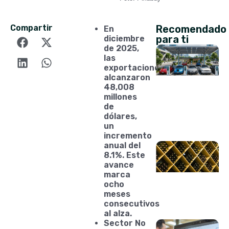
Compartir
Recomendado
En
para ti
diciembre
de 2025,
las
exportaciones
alcanzaron
48,008
millones
de
dólares,
un
incremento
anual del
8.1%. Este
avance
marca
ocho
meses
consecutivos
al alza.
Sector No