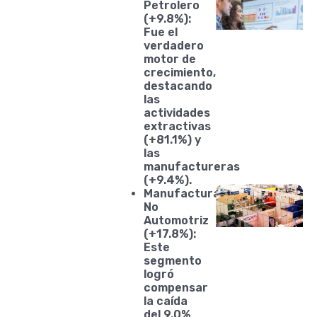
Petrolero
(+9.8%):
Fue el
verdadero
motor de
crecimiento,
destacando
las
actividades
extractivas
(+81.1%) y
las
manufactureras
(+9.4%).
Manufactura
No
Automotriz
(+17.8%):
Este
segmento
logró
compensar
la caída
del 9.0%