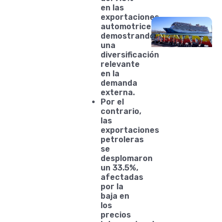
en las
exportaciones
automotrices,
demostrando
una
diversificación
relevante
en la
demanda
externa.
Por el
contrario,
las
exportaciones
petroleras
se
desplomaron
un 33.5%,
afectadas
por la
baja en
los
precios