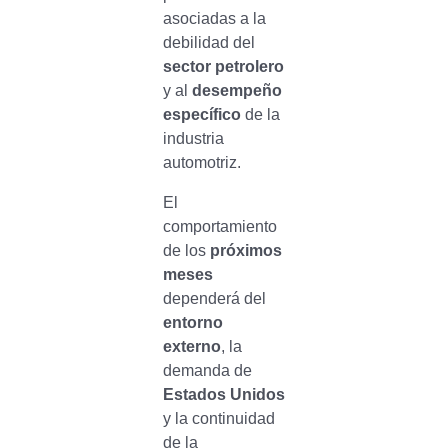
asociadas a la
debilidad del
sector petrolero
y al
desempeño
específico
de la
industria
automotriz.
El
comportamiento
de los
próximos
meses
dependerá del
entorno
externo
, la
demanda de
Estados Unidos
y la continuidad
de la