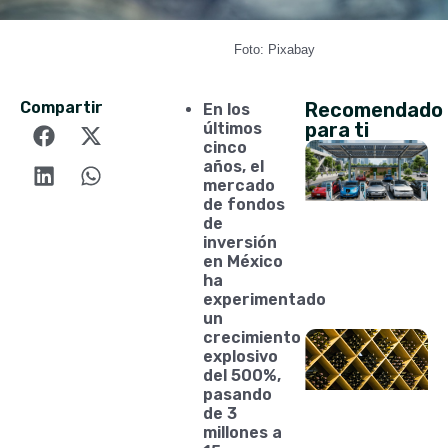
Foto: Pixabay
Compartir
Recomendado
En los
para ti
últimos
cinco
años, el
mercado
de fondos
de
inversión
en México
ha
experimentado
un
crecimiento
explosivo
del 500%,
pasando
de 3
millones a