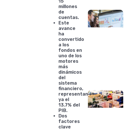
15
millones
de
cuentas.
Este
avance
ha
convertido
a los
fondos en
uno de los
motores
más
dinámicos
del
sistema
financiero,
representando
ya el
13.7% del
PIB.
Dos
factores
clave