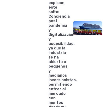
explican
este
salto:
Conciencia
post-
pandemia
y
Digitalización
y
accesibilidad,
ya que la
industria
se ha
abierto a
pequeños
y
medianos
inversionistas,
permitiendo
entrar al
mercado
con
montos