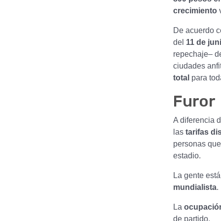
crecimiento
v
De acuerdo c
del
11 de juni
repechaje– d
ciudades anfi
total
para toda
Furor
A diferencia 
las
tarifas d
personas que 
estadio.
La gente está
mundialista
.
La
ocupación
de partido.