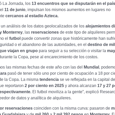
ó La Jornada, los
13 encuentros que se disputarán en el paí
 el
11 de junio
, impulsan los mismos aumentos en lugares no
nte
cercanos al estadio Azteca.
un análisis de los datos geolocalizados de los
alojamientos d
y Monterrey
, las
reservaciones
de este tipo de alquileres per
ómo el
futbol
puede convertir zonas que históricamente han sufri
guridad o el abandono de las autoridades, en el
destino de mi
que viajan en grupo
para seguir a su selección o visitar la
mayo
urante la Copa, pese al encarecimiento de los costos.
os las mismas fechas de este año con las del
Mundial
, podem
jara
pasó de tener sólo uno por ciento de ocupación a 18 por ci
 de la Copa. La misma
tendencia
se ve reflejada en la capital de
que reportaron
2 por ciento en 2025
y ahora alcanzan
17 y 27 p
respectivamente.
El futbol moviliza a la gente”, explicó Resear
edor de datos y analítica de alquileres.
or reservaciones
coinciden con la misma curva: pasaron de
m
n Guadalajara
y de
mil 260
a
2 mil 392 pesos
en
Monterrey
. E