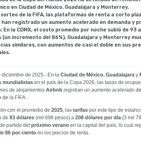
ico en Ciudad de México, Guadalajara y Monterrey.
 sorteo de la FIFA, las plataformas de renta a corto pl
) han registrado un aumento acelerado en demanda y pr
s: En la CDMX, el costo promedio por noche subió de 93 
s (un incremento del 86%). Guadalajara y Monterrey mu
cias similares, con aumentos de casi el doble en sus pr
les.
 diciembre de 2025.- En la
Ciudad de México, Guadalajara
y
 mundialistas
en el país de la Copa 2026, las tasas de ocupa
ones de alojamientos
Airbnb
registran un aumento acelerado de
 de la FIFA.
ón con el promedio de
2025
, las
tarifas
por este tipo de estanci
n de
93 dólares
(mil 698 pesos) a
208 dólares por día
(3 mil 7
 de partido del
próximo verano
en la capital del país, lo cual r
e 86 por ciento
en los precios de renta.