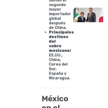
siendo el
segundo
mayor
importador
global
después
de China.
Principales
destinos
del
cobre
mexicano:
EE.UU.,
China,
Corea del
Sur,
España y
Nicaragua.
México
en el