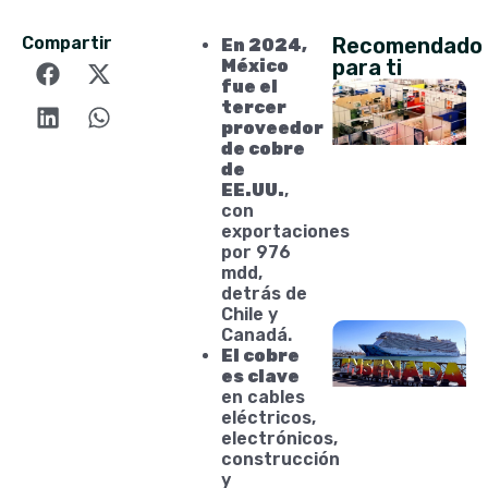
Compartir
Recomendado
En 2024,
para ti
México
fue el
tercer
proveedor
de cobre
de
EE.UU.
,
con
exportaciones
por 976
mdd,
detrás de
Chile y
Canadá.
El cobre
es clave
en cables
eléctricos,
electrónicos,
construcción
y