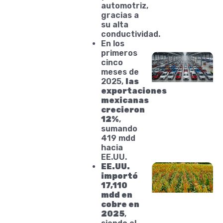
automotriz,
gracias a
su alta
conductividad.
En los
primeros
cinco
meses de
2025,
las
exportaciones
mexicanas
crecieron
12%
,
sumando
419 mdd
hacia
EE.UU.
EE.UU.
importó
17,110
mdd en
cobre en
2025
,