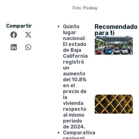
Foto: Pixabay
Compartir
Recomendado
Quinto
para ti
lugar
nacional:
El estado
de Baja
California
registró
un
aumento
del 10.8%
en el
precio de
la
vivienda
respecto
al mismo
periodo
de 2024.
Comparativa
regional: