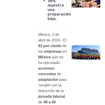
38%
muestra
una
preparación
baja.
México, 3 de
abril de 2026.- El
82 por ciento
de
las
empresas
en
México
aún no
ha ejecutado
acciones
concretas
de
adaptación
para
cumplir con la
reducción de la
jornada laboral
,
de
48 a 40