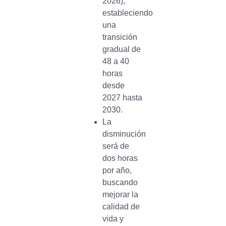
2026),
estableciendo
una
transición
gradual de
48 a 40
horas
desde
2027 hasta
2030.
La
disminución
será de
dos horas
por año,
buscando
mejorar la
calidad de
vida y